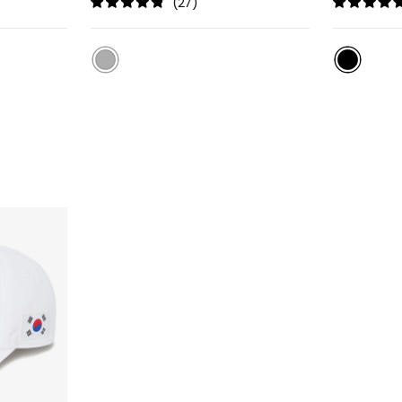
리
리
(27)
스
스
트
트
추
추
가
가