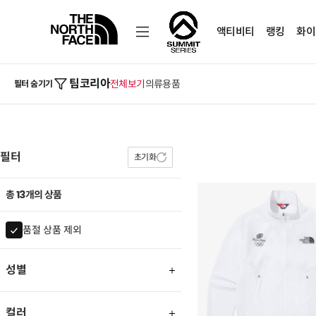
액티비티
랭킹
화이
팀코리아
전체보기
의류
용품
필터 숨기기
필터
초기화
총 13개의 상품
품절 상품 제외
성별
컬러