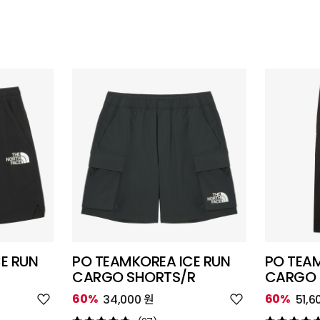
E RUN
PO TEAMKOREA ICE RUN
PO TEAM
CARGO SHORTS/R
CARGO 
위
위
60%
60%
34,000 원
51,6
시
시