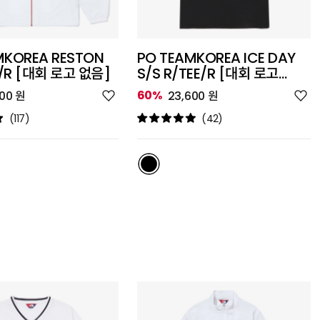
MKOREA RESTON
PO TEAMKOREA ICE DAY
/R [대회 로고 없음]
S/S R/TEE/R [대회 로고
없음]
위
위
60%
600 원
23,600 원
시
시
리
리
(117)
(42)
스
스
트
트
추
추
가
가