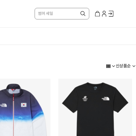
썸머 세일
신상품순