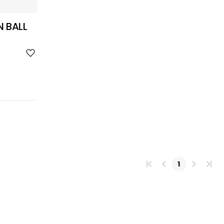
 BALL
위
시
리
스
트
추
가
1