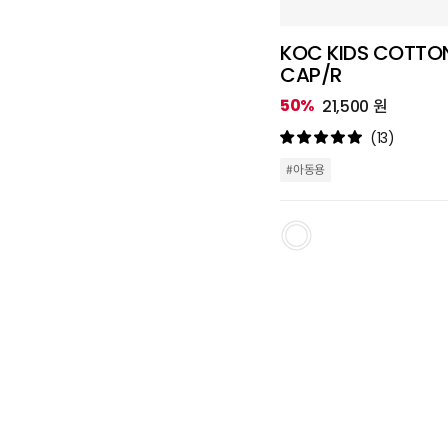
KOC KIDS COTTON
CAP/R
50%
21,500 원
(13)
#아동용