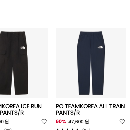
KOREA ICE RUN
PO TEAMKOREA ALL TRAIN
PANTS/R
PANTS/R
위
위
60%
00 원
47,600 원
시
시