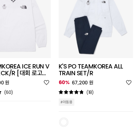
KOREA ICE RUN V
K'S PO TEAMKOREA ALL
CK/R [대회 로고
TRAIN SET/R
위
위
60%
00 원
67,200 원
시
시
리
리
(60)
(18)
스
스
트
트
#아동용
추
추
가
가