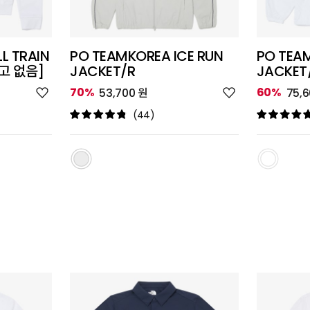
L TRAIN
PO TEAMKOREA ICE RUN
PO TEA
로고 없음]
JACKET/R
JACKET
위
위
70%
60%
53,700 원
75,
시
시
리
리
(44)
스
스
트
트
추
추
가
가