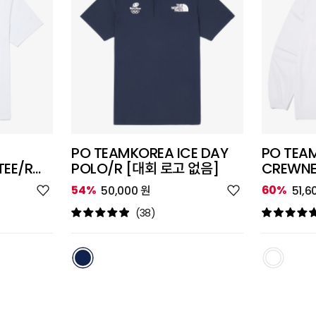
PO TEAMKOREA ICE DAY
PO TEAM
TEE/R
POLO/R [대회 로고 없음]
CREWNE
없음]
위
위
54%
60%
50,000 원
51,6
시
시
리
리
(38)
스
스
트
트
추
추
가
가