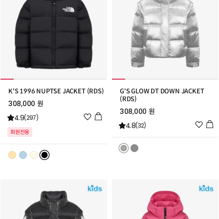
K'S 1996 NUPTSE JACKET (RDS)
G'S GLOW DT DOWN JACKET
(RDS)
308,000 원
308,000 원
위
4.9
(297)
위
4.8
시
(32)
회원전용
시
리
리
스
스
트
트
추
추
가
가