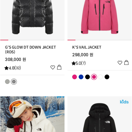
G'S GLOW DT DOWN JACKET
K'S VAIL JACKET
(RDS)
298,000 원
308,000 원
위
5.0
(7)
위
4.8
시
(32)
시
리
리
스
스
트
트
추
추
가
가