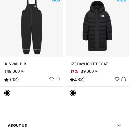
K'S VAIL BIB
K'S DAYLIGHT T COAT
148,000 원
17%
139,000 원
위
위
0.0
4.8
(0)
(9)
시
시
리
리
스
스
트
트
추
추
가
가
ABOUT US