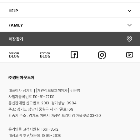
HELP
FAMILY
매장찾기
㈜영원아웃도어
대표이사 성기학
[개인정보보호책임자] 김은영
사업자등록번호 110-81-27101
통신판매업 신고번호: 2013-경기성남-0984
주소: 경기도 성남시 중원구 사기막골로 169
반송지 주소 : 경기도 이천시 마장면 프리미엄 아울렛로 33-20
온라인몰 고객지원실: 1661-3512
매장고객 및 A/S문의: 1899-2626