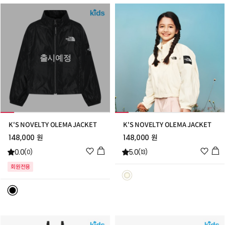
추
추
가
가
출시예정
K'S NOVELTY OLEMA JACKET
K'S NOVELTY OLEMA JACKET
148,000 원
148,000 원
위
위
0.0
5.0
(0)
(13)
시
시
회원전용
리
리
스
스
트
트
추
추
가
가