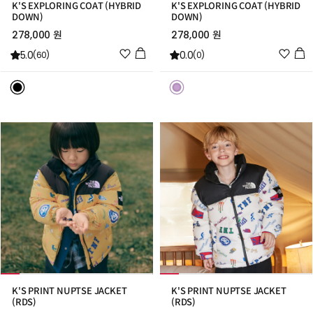
K'S EXPLORING COAT (HYBRID
K'S EXPLORING COAT (HYBRID
DOWN)
DOWN)
278,000 원
278,000 원
위
위
5.0
0.0
(60)
(0)
시
시
리
리
스
스
트
트
추
추
가
가
K'S PRINT NUPTSE JACKET
K'S PRINT NUPTSE JACKET
(RDS)
(RDS)