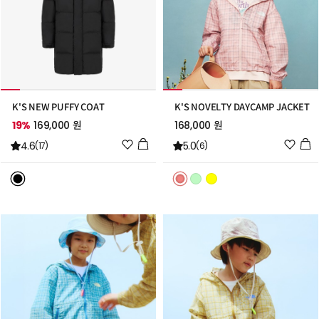
K'S NEW PUFFY COAT
K'S NOVELTY DAYCAMP JACKET
19%
169,000 원
168,000 원
위
위
4.6
5.0
(17)
(6)
시
시
리
리
스
스
트
트
추
추
가
가