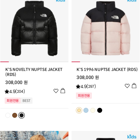
K'S NOVELTY NUPTSE JACKET
K'S 1996 NUPTSE JACKET (RDS)
(RDS)
308,000 원
308,000 원
위
4.9
(297)
위
4.9
시
(204)
회원전용
시
리
회원전용
BEST
리
스
스
트
트
추
추
가
가