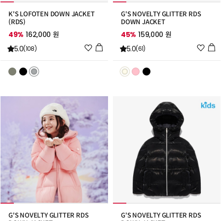
K'S LOFOTEN DOWN JACKET
G'S NOVELTY GLITTER RDS
(RDS)
DOWN JACKET
49%
162,000 원
45%
159,000 원
위
위
5.0
5.0
(108)
(61)
시
시
리
리
스
스
트
트
추
추
가
가
G'S NOVELTY GLITTER RDS
G'S NOVELTY GLITTER RDS