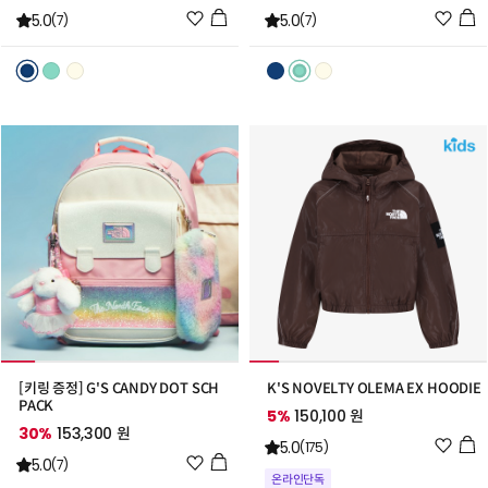
위
위
5.0
5.0
(7)
(7)
시
시
리
리
스
스
트
트
추
추
가
가
[키링 증정] G'S CANDY DOT SCH
K'S NOVELTY OLEMA EX HOODIE
PACK
5%
150,100 원
30%
153,300 원
위
5.0
(175)
위
5.0
시
(7)
온라인단독
시