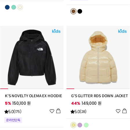
리
리
스
스
트
트
추
추
가
가
K'S NOVELTY OLEMA EX HOODIE
G'S GLITTER RDS DOWN JACKET
5%
150,100 원
44%
149,000 원
위
위
5.0
5.0
(175)
(28)
시
시
온라인단독
리
리
스
스