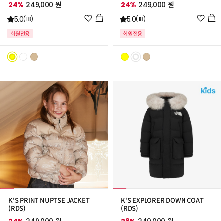
24%
249,000 원
24%
249,000 원
위
위
5.0
5.0
(18)
(18)
시
시
회원전용
회원전용
리
리
스
스
트
트
추
추
가
가
K'S PRINT NUPTSE JACKET
K'S EXPLORER DOWN COAT
(RDS)
(RDS)