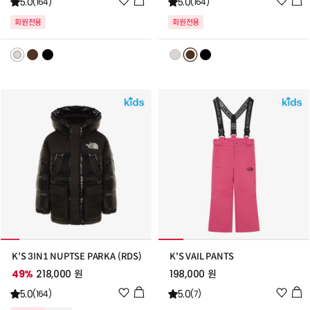
5.0
5.0
(164)
(164)
시
시
회원전용
회원전용
리
리
스
스
트
트
추
추
가
가
K'S 3IN1 NUPTSE PARKA (RDS)
K'S VAIL PANTS
49%
218,000 원
198,000 원
위
위
5.0
5.0
(164)
(7)
시
시