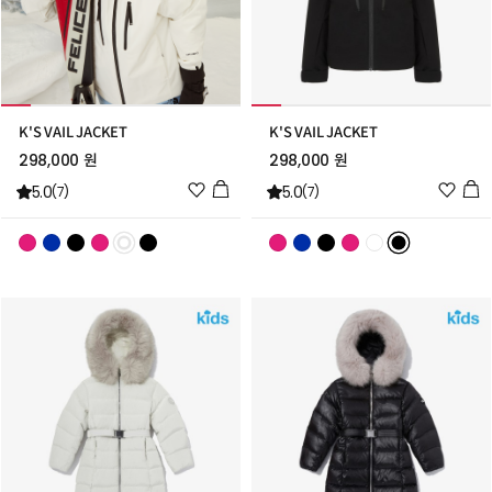
K'S VAIL JACKET
K'S VAIL JACKET
298,000 원
298,000 원
위
위
5.0
5.0
(7)
(7)
시
시
리
리
스
스
트
트
추
추
가
가