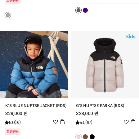
회원전용
리
스
스
트
트
추
추
가
가
K'S BLUE NUPTSE JACKET (RDS)
G'S NUPTSE PARKA (RDS)
328,000 원
328,000 원
위
위
5.0
5.0
(16)
(97)
시
시
회원전용
리
리