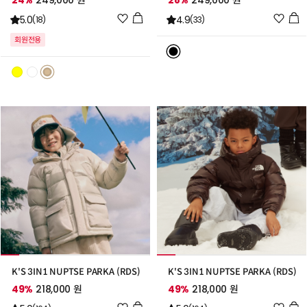
24%
249,000 원
28%
249,000 원
위
위
5.0
4.9
(18)
(33)
시
시
회원전용
리
리
스
스
트
트
추
추
가
가
K'S 3IN1 NUPTSE PARKA (RDS)
K'S 3IN1 NUPTSE PARKA (RDS)
49%
218,000 원
49%
218,000 원
위
위