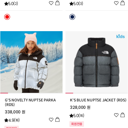
위
위
5.0
5.0
(2)
(3)
시
시
리
리
스
스
트
트
추
추
가
가
G'S NOVELTY NUPTSE PARKA
K'S BLUE NUPTSE JACKET (RDS)
(RDS)
328,000 원
338,000 원
위
5.0
(16)
위
4.9
시
(18)
회원전용
시
리