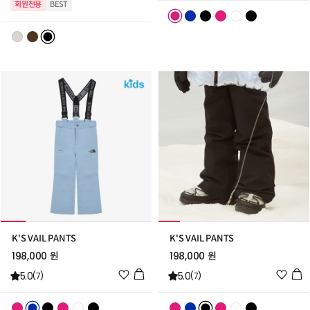
회원전용
BEST
리
리
스
스
트
트
추
추
가
가
K'S VAIL PANTS
K'S VAIL PANTS
198,000 원
198,000 원
위
위
5.0
5.0
(7)
(7)
시
시
리
리