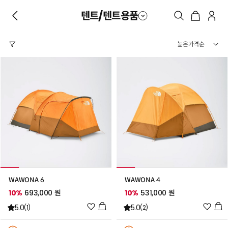
텐트/텐트용품
WAWONA 6
WAWONA 4
10%
693,000 원
10%
531,000 원
위
위
5.0
5.0
(1)
(2)
시
시
리
리