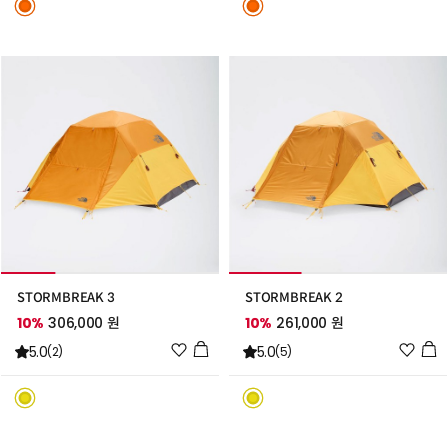
스
스
트
트
추
추
가
가
STORMBREAK 3
STORMBREAK 2
10%
306,000 원
10%
261,000 원
위
위
5.0
5.0
(2)
(5)
시
시
리
리
스
스
트
트