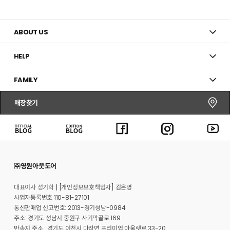
추
추
가
가
ABOUT US
HELP
FAMILY
매장찾기
㈜영원아웃도어
대표이사 성기학
[개인정보보호책임자] 김은영
사업자등록번호 110-81-27101
통신판매업 신고번호: 2013-경기성남-0984
주소: 경기도 성남시 중원구 사기막골로 169
반송지 주소 : 경기도 이천시 마장면 프리미엄 아울렛로 33-20