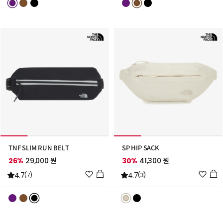
스
스
트
트
추
추
가
가
TNF SLIM RUN BELT
SP HIP SACK
26%
29,000 원
30%
41,300 원
위
위
4.7
4.7
(7)
(3)
시
시
리
리
스
스
트
트