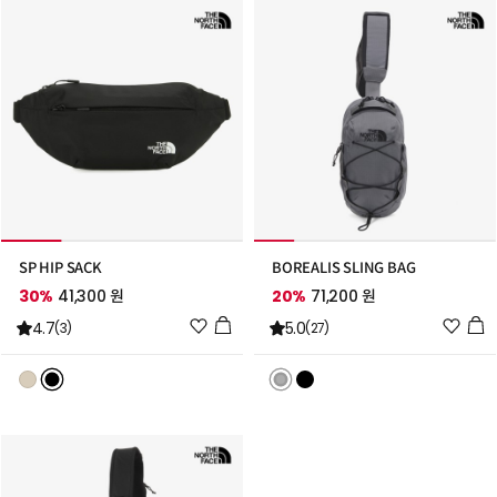
추
추
가
가
SP HIP SACK
BOREALIS SLING BAG
30%
41,300 원
20%
71,200 원
위
위
4.7
5.0
(3)
(27)
시
시
리
리
스
스
트
트
추
추
가
가