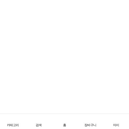
FW26 Offtrail Ultra
한계를 넘어서는 초경량 트레일 테크
1
/
4
카테고리
검색
홈
장바구니
마이