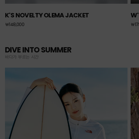
K'S NOVELTY OLEMA JACKET
W'
￦148,000
￦17
DIVE INTO SUMMER
바다가 부르는 시간