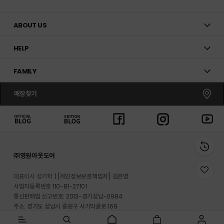
ABOUT US
HELP
FAMILY
매장찾기
㈜영원아웃도어
위
대표이사 성기학
[개인정보보호책임자] 김은영
시
사업자등록번호 110-81-27101
리
통신판매업 신고번호: 2013-경기성남-0984
스
트
주소: 경기도 성남시 중원구 사기막골로 169
로
반송지 주소 : 경기도 이천시 마장면 프리미엄 아울렛로 33-20
이