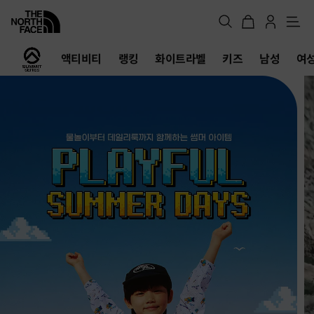
메
뉴
노
액티비티
랭킹
화이트라벨
키즈
남성
여
스
페
이
스
공
식
온
라
인
스
토
어
FW26 Offtrail Ultra