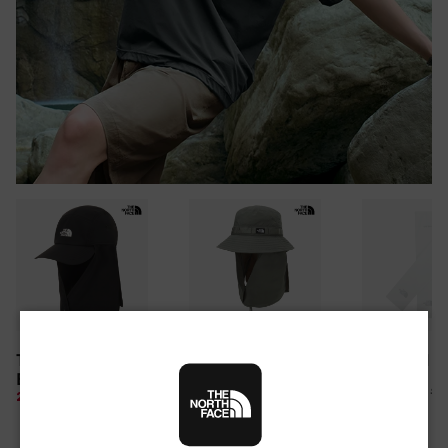
30만원 이상 구매 시
TNF LIGHT SHIELD
CAMP WEBBING
TNF ARM S
뉴질랜드 & 제주도 여행권 증정 찬스
EX CAP
SHIELD HAT
여름 탈출 원정대
10%
26,100 원
28%
49,850 원
10%
67,500 원