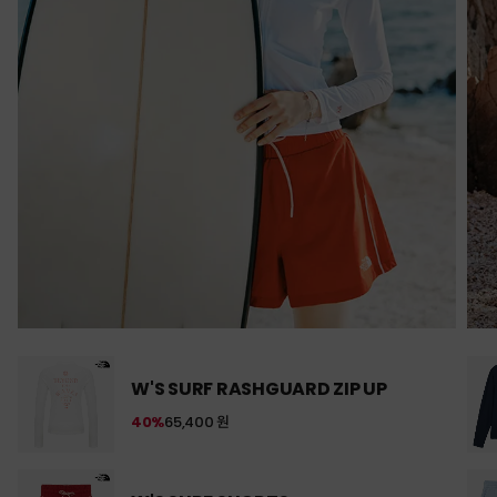
W'S SURF RASHGUARD ZIP UP
40%
65,400 원