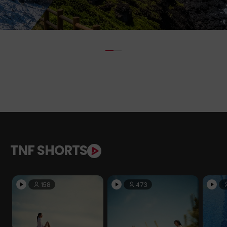
TNF SHORTS
158
473