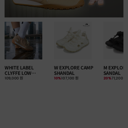
WHITE LABEL
W EXPLORE CAMP
M EXPLOR
CLYFFE LOW
SHANDAL
SANDAL
109,000 원
10%
107,100 원
20%
71,200 원
SNEAKERS