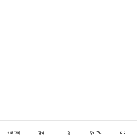
FW26 Offtrail Ultra
한계를 넘어서는 초경량 트레일 테크
1
/
4
위
시
리
스
트
로
이
동
카테고리
검색
홈
장바구니
마이