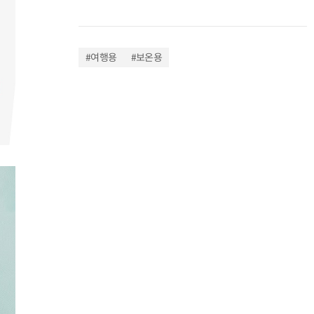
#여행용
#보온용