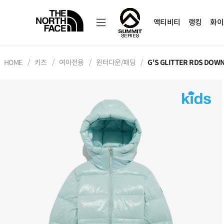
액티비티
랭킹
화이
HOME
키즈
여아전용
윈터다운/패딩
G'S GLITTER RDS DOW