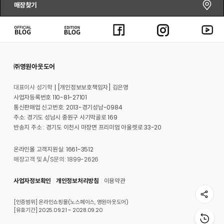
매장찾기
㈜영원아웃도어
대표이사 성기학
[개인정보보호책임자] 김은영
사업자등록번호 110-81-27101
통신판매업 신고번호: 2013-경기성남-0984
주소: 경기도 성남시 중원구 사기막골로 169
반송지 주소 : 경기도 이천시 마장면 프리미엄 아울렛로 33-20
온라인몰 고객지원실: 1661-3512
매장고객 및 A/S문의: 1899-2626
사업자정보확인
개인정보처리방침
이용약관
[인증범위] 온라인쇼핑몰(노스페이스, 영원아웃도어)
[유효기간] 2025.09.21 ~ 2028.09.20