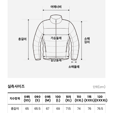
실측사이즈
단위(cm)
085
090
095
100
105
110
115
120
치수항목
(XS)
(S)
(M)
(L)
(XL)
(XXL)
(XXXL)
(XXXXL)
총길이
65
65.5
67
69
71.5
74
76
76.5