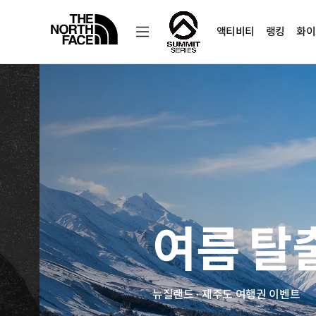
액티비티
랭킹
화이
노
스
페
이
스
공
식
온
여름 탈
라
인
스
토
뉴질랜드 · 제주도 여행권 이벤트
어