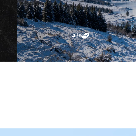
4
/
5