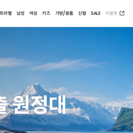
트라벨
남성
여성
키즈
가방/용품
신발
SALE
아울렛
출 원정대