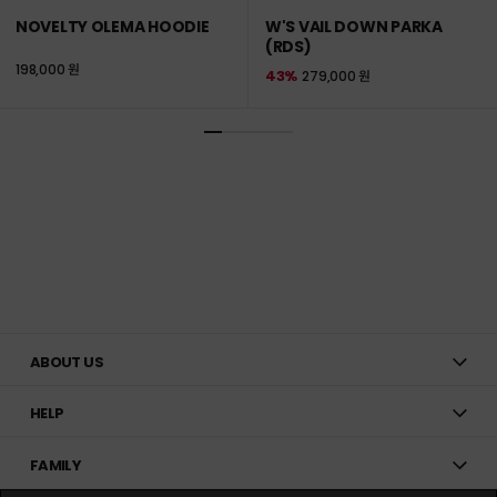
NOVELTY OLEMA HOODIE
W'S VAIL DOWN PARKA
(RDS)
198,000 원
43%
279,000 원
ABOUT US
HELP
FAMILY