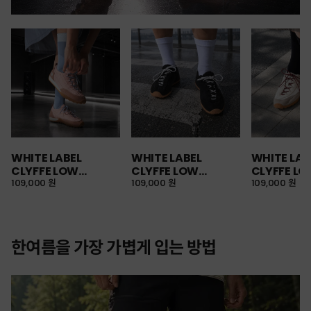
WHITE LABEL
WHITE LABEL
WHITE LAB
CLYFFE LOW
CLYFFE LOW
CLYFFE L
SNEAKERS
109,000 원
SNEAKERS
109,000 원
SNEAKERS
109,000 원
한여름을 가장 가볍게 입는 방법