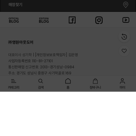
매장찾기
㈜영원아웃도어
위
대표이사 성기학
[개인정보보호책임자] 김은영
시
사업자등록번호 110-81-27101
리
통신판매업 신고번호: 2013-경기성남-0984
스
트
주소: 경기도 성남시 중원구 사기막골로 169
로
반송지 주소 : 경기도 이천시 마장면 프리미엄 아울렛로 33-20
이
동
카테고리
검색
홈
장바구니
마이
온라인몰 고객지원실: 1661-3512
매장고객 및 A/S문의: 1899-2626
사업자정보확인
개인정보처리방침
이용약관
[인증범위] 온라인쇼핑몰(노스페이스, 영원아웃도어)
[유효기간] 2025.09.21 ~ 2028.09.20