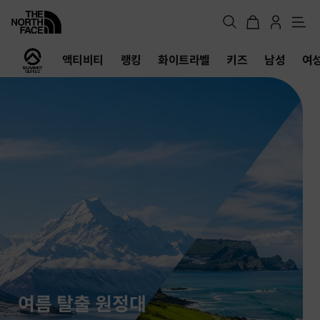
메
뉴
노
액티비티
랭킹
화이트라벨
키즈
남성
여
스
페
이
스
공
식
온
라
인
스
토
어
여름 탈출 원정대