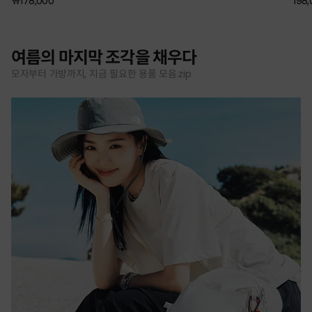
￦178,000
198
여름의 마지막 조각을 채우다
모자부터 가방까지, 지금 필요한 용품 모음.zip