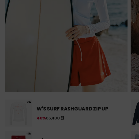
W'S SURF RASHGUARD ZIP UP
40%
65,400 원