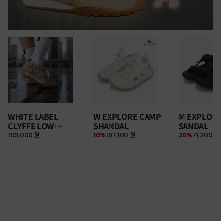
WHITE LABEL
W EXPLORE CAMP
M EXPLOR
CLYFFE LOW
SHANDAL
SANDAL
109,000 원
10%
107,100 원
20%
71,200 원
SNEAKERS