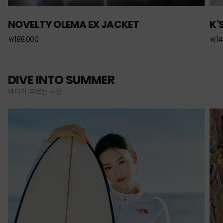
NOVELTY OLEMA EX JACKET
K'
￦188,000
￦14
DIVE INTO SUMMER
바다가 부르는 시간