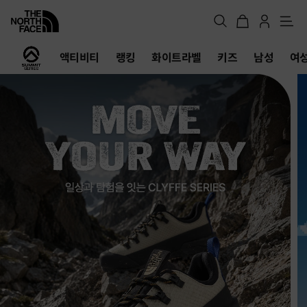
메
뉴
노
액티비티
랭킹
화이트라벨
키즈
남성
여
스
페
이
스
공
식
온
라
인
스
토
어