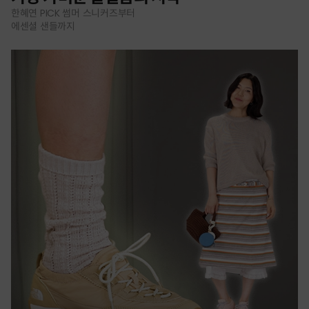
한혜연 PICK 썸머 스니커즈부터
에센셜 샌들까지