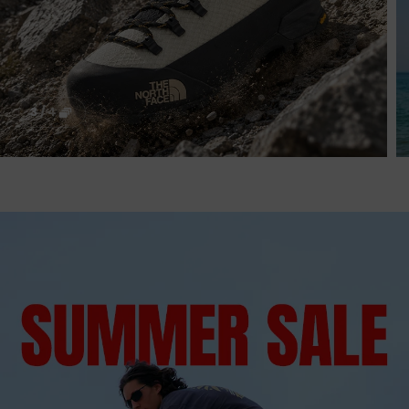
4
/
4