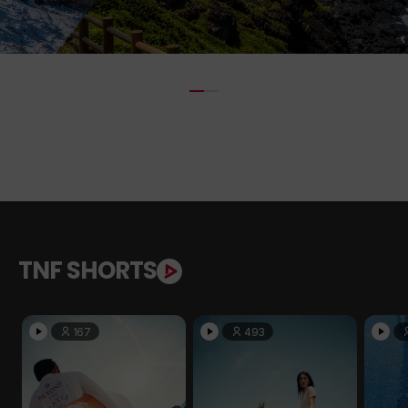
TNF SHORTS
167
493