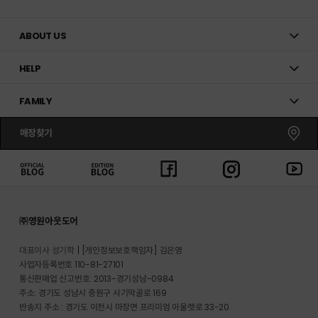
ABOUT US
HELP
FAMILY
매장찾기
㈜영원아웃도어
대표이사 성기학
[개인정보보호책임자] 김은영
사업자등록번호 110-81-27101
통신판매업 신고번호: 2013-경기성남-0984
주소: 경기도 성남시 중원구 사기막골로 169
반송지 주소 : 경기도 이천시 마장면 프리미엄 아울렛로 33-20