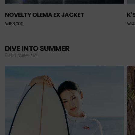
NOVELTY OLEMA EX JACKET
K'
￦188,000
￦14
DIVE INTO SUMMER
바다가 부르는 시간