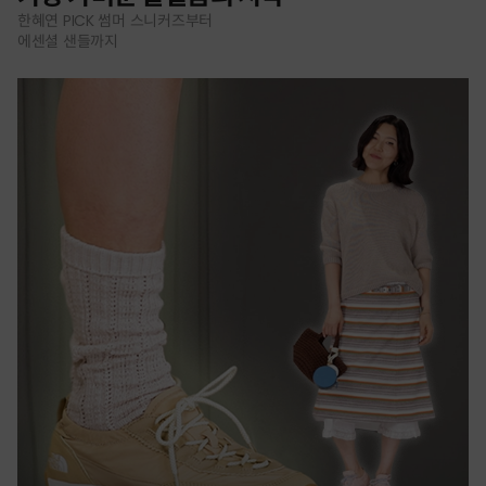
한혜연 PICK 썸머 스니커즈부터
에센셜 샌들까지