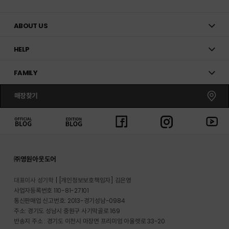
ABOUT US
HELP
FAMILY
매장찾기
㈜영원아웃도어
대표이사 성기학
[개인정보보호책임자] 김은영
사업자등록번호 110-81-27101
통신판매업 신고번호: 2013-경기성남-0984
주소: 경기도 성남시 중원구 사기막골로 169
반송지 주소 : 경기도 이천시 마장면 프리미엄 아울렛로 33-20