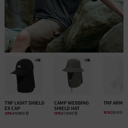
30만원 이상 구매 시
TNF LIGHT SHIELD
CAMP WEBBING
TNF ARM S
뉴질랜드 & 제주도 여행권 증정 찬스
EX CAP
SHIELD HAT
여름 탈출 원정대
10%
26,100 원
28%
49,850 원
10%
67,500 원