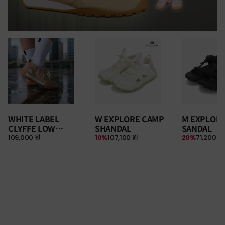
WHITE LABEL
W EXPLORE CAMP
M EXPLOR
CLYFFE LOW
SHANDAL
SANDAL
109,000 원
10%
107,100 원
20%
71,200 원
SNEAKERS