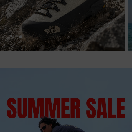
3
/
4