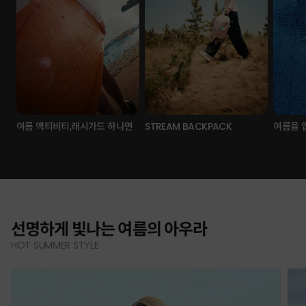
여름 액티비티,래시가드 하나면
STREAM BACKPACK
여름을 
선명하게 빛나는 여름의 아우라
HOT SUMMER STYLE