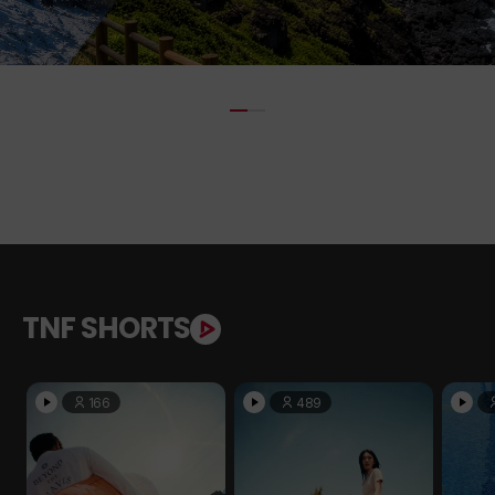
TNF SHORTS
166
489