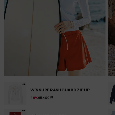
W'S SURF RASHGUARD ZIP UP
40%
65,400 원