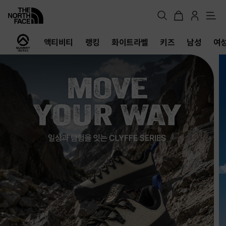
메
뉴
노
액티비티
랭킹
화이트라벨
키즈
남성
여
스
페
이
스
공
식
온
라
인
스
토
어