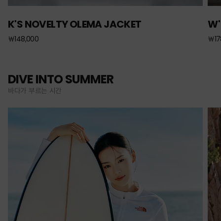
K'S NOVELTY OLEMA JACKET
W'
￦148,000
￦17
DIVE INTO SUMMER
바다가 부르는 시간