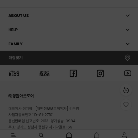
ABOUT US
HELP
FAMILY
매장찾기
㈜영원아웃도어
위
대표이사 성기학
[개인정보보호책임자] 김은영
시
사업자등록번호 110-81-27101
리
통신판매업 신고번호: 2013-경기성남-0984
스
트
주소: 경기도 성남시 중원구 사기막골로 169
로
반송지 주소 : 경기도 이천시 마장면 프리미엄 아울렛로 33-20
이