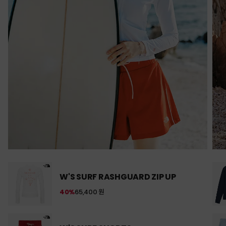
W'S SURF RASHGUARD ZIP UP
40%
65,400 원