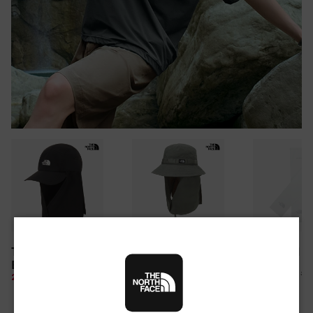
30만원 이상 구매 시
TNF LIGHT SHIELD
CAMP WEBBING
TNF ARM S
뉴질랜드 & 제주도 여행권 증정 찬스
EX CAP
SHIELD HAT
여름 탈출 원정대
10%
26,100 원
28%
49,850 원
10%
67,500 원