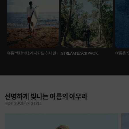
여름 액티비티,래시가드 하나면
STREAM BACKPACK
여름을 
선명하게 빛나는 여름의 아우라
HOT SUMMER STYLE