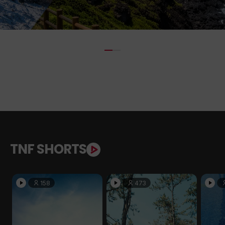
TNF SHORTS
158
473