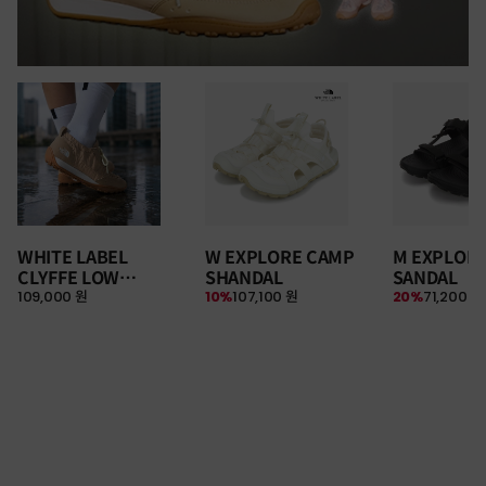
WHITE LABEL
W EXPLORE CAMP
M EXPLOR
CLYFFE LOW
SHANDAL
SANDAL
109,000 원
10%
107,100 원
20%
71,200 원
SNEAKERS