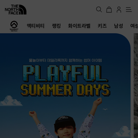
메
뉴
노
액티비티
랭킹
화이트라벨
키즈
남성
여
스
페
이
스
공
식
온
라
인
스
토
어