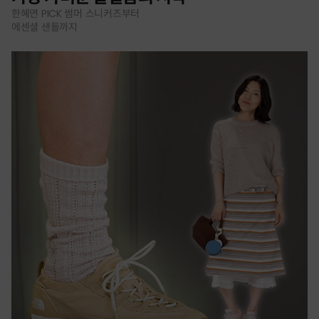
한혜연 PICK 썸머 스니커즈부터
에센셜 샌들까지