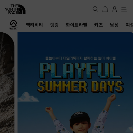
메
뉴
노
액티비티
랭킹
화이트라벨
키즈
남성
여
스
페
이
스
공
식
온
라
인
스
토
어