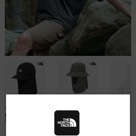
30만원 이상 구매 시
TNF LIGHT SHIELD
CAMP WEBBING
TNF ARM S
뉴질랜드 & 제주도 여행권 증정 찬스
EX CAP
SHIELD HAT
여름 탈출 원정대
10%
26,100 원
28%
49,850 원
10%
67,500 원