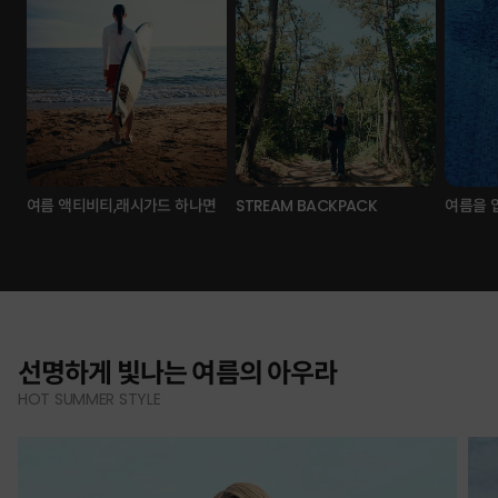
여름 액티비티,래시가드 하나면
STREAM BACKPACK
여름을 
선명하게 빛나는 여름의 아우라
HOT SUMMER STYLE