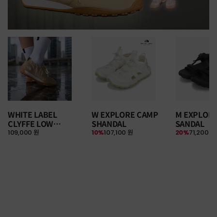
WHITE LABEL
W EXPLORE CAMP
M EXPLOR
CLYFFE LOW
SHANDAL
SANDAL
109,000 원
10%
107,100 원
20%
71,200 원
SNEAKERS