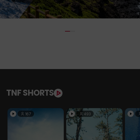
TNF SHORTS
167
493