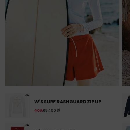
W'S SURF RASHGUARD ZIP UP
40%
65,400 원