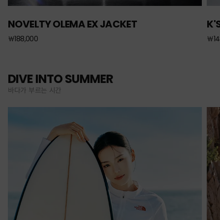
NOVELTY OLEMA EX JACKET
K'
￦188,000
￦14
DIVE INTO SUMMER
바다가 부르는 시간