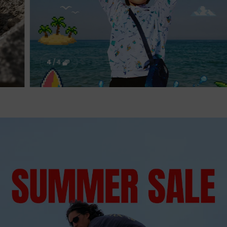
4
/
4