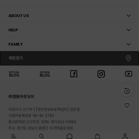
ABOUT US
HELP
FAMILY
매장찾기
㈜영원아웃도어
위
대표이사 성기학
[개인정보보호책임자] 김은영
시
사업자등록번호 110-81-27101
리
통신판매업 신고번호: 2013-경기성남-0984
스
트
주소: 경기도 성남시 중원구 사기막골로 169
로
반송지 주소 : 경기도 이천시 마장면 프리미엄 아울렛로 33-20
이