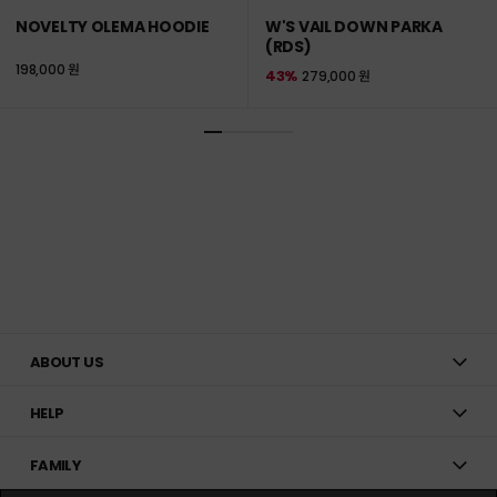
NOVELTY OLEMA HOODIE
W'S VAIL DOWN PARKA
(RDS)
198,000 원
43%
279,000 원
ABOUT US
HELP
FAMILY