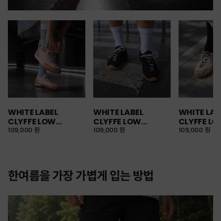
WHITE LABEL
WHITE LABEL
WHITE LAB
CLYFFE LOW
CLYFFE LOW
CLYFFE L
SNEAKERS
109,000 원
SNEAKERS
109,000 원
SNEAKERS
109,000 원
한여름을 가장 가볍게 입는 방법