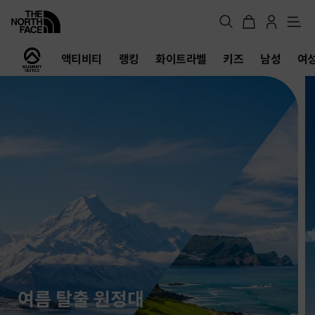
메
뉴
노
액티비티
랭킹
화이트라벨
키즈
남성
여
스
페
이
스
공
식
온
라
인
스
토
어
여름 탈출 원정대