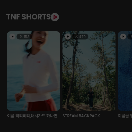
TNF SHORTS
153
470
여름 액티비티,래시가드 하나면
STREAM BACKPACK
여름을 