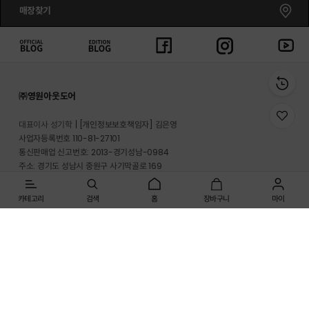
매장찾기
㈜영원아웃도어
위
대표이사 성기학
[개인정보보호책임자] 김은영
시
사업자등록번호 110-81-27101
리
통신판매업 신고번호: 2013-경기성남-0984
스
트
주소: 경기도 성남시 중원구 사기막골로 169
로
반송지 주소 : 경기도 이천시 마장면 프리미엄 아울렛로 33-20
이
동
카테고리
검색
홈
장바구니
마이
온라인몰 고객지원실: 1661-3512
매장고객 및 A/S문의: 1899-2626
사업자정보확인
개인정보처리방침
이용약관
[인증범위] 온라인쇼핑몰(노스페이스, 영원아웃도어)
[유효기간] 2025.09.21 ~ 2028.09.20