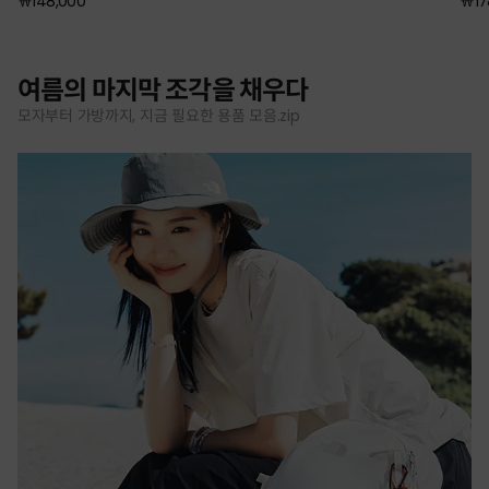
￦148,000
￦17
여름의 마지막 조각을 채우다
모자부터 가방까지, 지금 필요한 용품 모음.zip