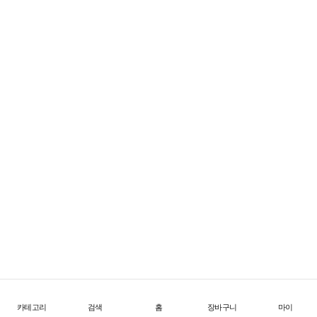
FW26 Offtrail Ultra
한계를 넘어서는 초경량 트레일 테크
1
/
4
위
시
리
스
트
로
이
동
카테고리
검색
홈
장바구니
마이