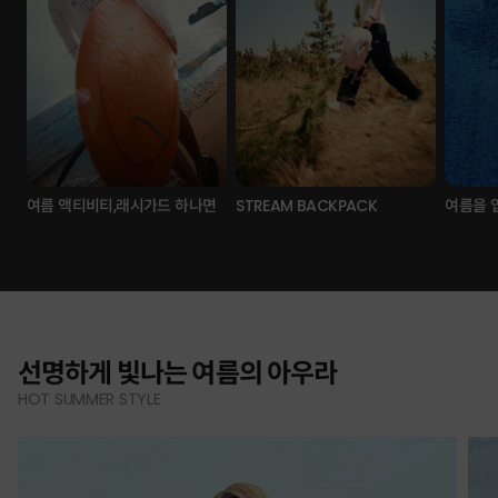
여름 액티비티,래시가드 하나면
STREAM BACKPACK
여름을 
선명하게 빛나는 여름의 아우라
HOT SUMMER STYLE