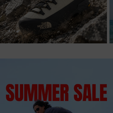
4
/
4