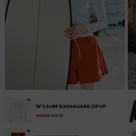
W'S SURF RASHGUARD ZIP UP
40%
65,400 원