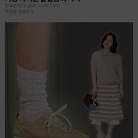
한혜연 PICK 썸머 스니커즈부터
에센셜 샌들까지