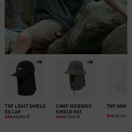
30만원 이상 구매 시
TNF LIGHT SHIELD
CAMP WEBBING
TNF ARM S
뉴질랜드 & 제주도 여행권 증정 찬스
EX CAP
SHIELD HAT
여름 탈출 원정대
10%
26,100 원
28%
49,850 원
10%
67,500 원