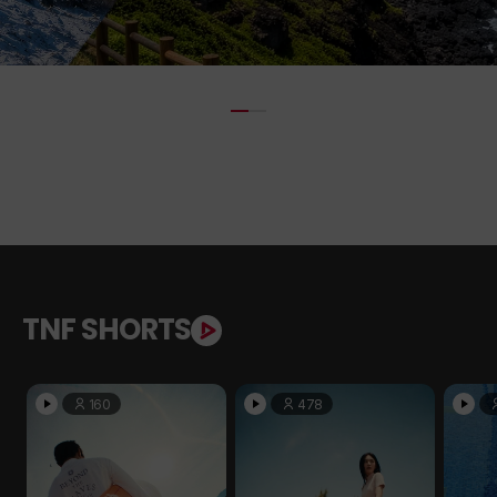
TNF SHORTS
160
478