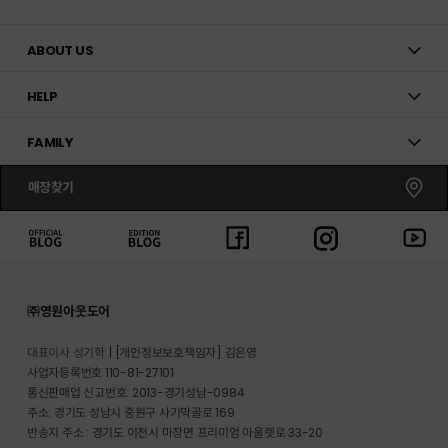
ABOUT US
HELP
FAMILY
매장찾기
㈜영원아웃도어
대표이사 성기학
[개인정보보호책임자] 김은영
사업자등록번호 110-81-27101
통신판매업 신고번호: 2013-경기성남-0984
주소: 경기도 성남시 중원구 사기막골로 169
반송지 주소 : 경기도 이천시 마장면 프리미엄 아울렛로 33-20