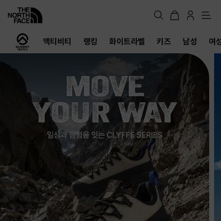
메
뉴
노
액티비티
랭킹
화이트라벨
키즈
남성
여
스
페
이
스
공
식
온
라
인
스
토
어