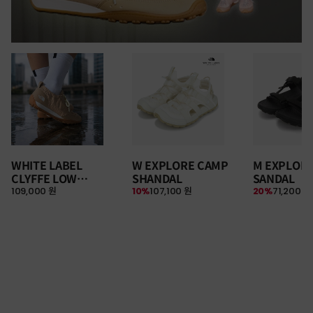
WHITE LABEL
W EXPLORE CAMP
M EXPLOR
CLYFFE LOW
SHANDAL
SANDAL
109,000 원
10%
107,100 원
20%
71,200 원
SNEAKERS