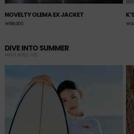
NOVELTY OLEMA EX JACKET
K'
￦188,000
￦14
DIVE INTO SUMMER
바다가 부르는 시간