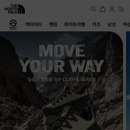
메
뉴
노
액티비티
랭킹
화이트라벨
키즈
남성
여
스
페
이
스
공
식
온
라
인
스
토
어