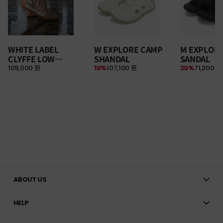
WHITE LABEL
W EXPLORE CAMP
M EXPLOR
CLYFFE LOW
SHANDAL
SANDAL
109,000 원
10%
107,100 원
20%
71,200 원
SNEAKERS
ABOUT US
HELP