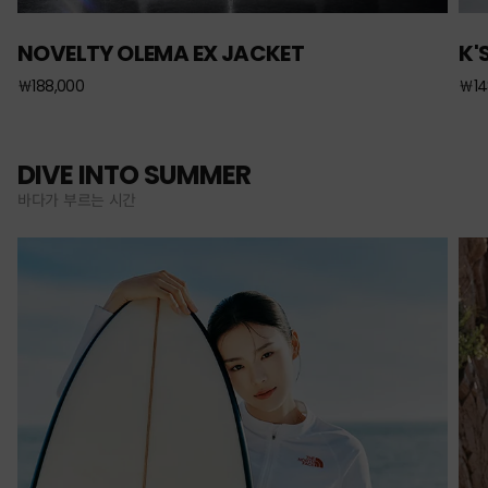
NOVELTY OLEMA EX JACKET
K'
￦188,000
￦14
DIVE INTO SUMMER
바다가 부르는 시간