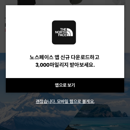
30만원 이상 구매 시
TNF LIGHT SHIELD
CAMP WEBBING
TNF ARM S
뉴질랜드 & 제주도 여행권 증정 찬스
EX CAP
SHIELD HAT
여름 탈출 원정대
10%
26,100 원
28%
49,850 원
10%
67,500 원
노스페이스 앱 신규 다운로드하고
3,000마일리지 받아보세요.
앱으로 보기
괜찮습니다. 모바일 웹으로 볼게요.