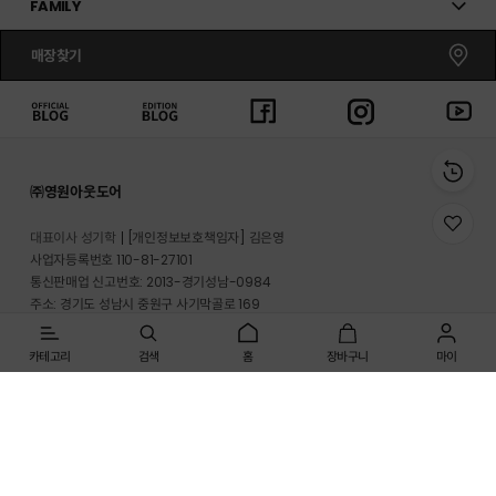
FAMILY
매장찾기
㈜영원아웃도어
위
대표이사 성기학
[개인정보보호책임자] 김은영
시
사업자등록번호 110-81-27101
리
통신판매업 신고번호: 2013-경기성남-0984
스
트
주소: 경기도 성남시 중원구 사기막골로 169
로
반송지 주소 : 경기도 이천시 마장면 프리미엄 아울렛로 33-20
이
동
카테고리
검색
홈
장바구니
마이
온라인몰 고객지원실: 1661-3512
매장고객 및 A/S문의: 1899-2626
사업자정보확인
개인정보처리방침
이용약관
[인증범위] 온라인쇼핑몰(노스페이스, 영원아웃도어)