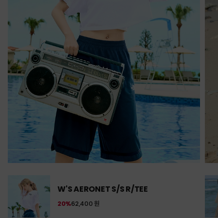
W'S AERONET S/S R/TEE
20%
62,400 원