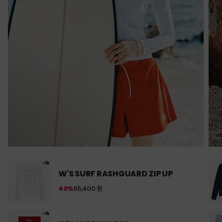
W'S SURF RASHGUARD ZIP UP
40%
65,400 원