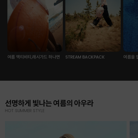
여름 액티비티,래시가드 하나면
STREAM BACKPACK
여름을 
선명하게 빛나는 여름의 아우라
HOT SUMMER STYLE