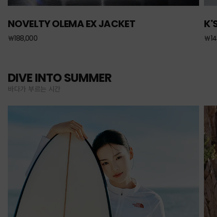
NOVELTY OLEMA EX JACKET
K'
￦188,000
￦14
DIVE INTO SUMMER
바다가 부르는 시간