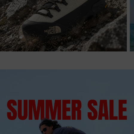
3
/
4