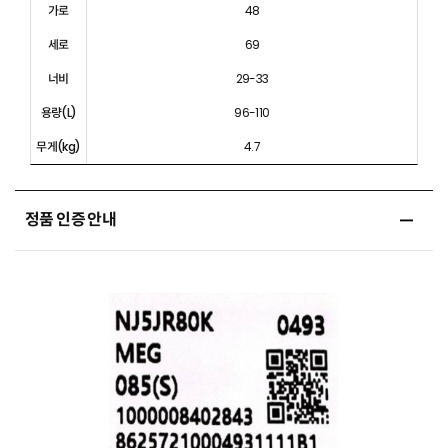
가로
48
세로
69
너비
29-33
용량(L)
96-110
무게(kg)
4.7
정품 인증 안내