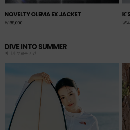
NOVELTY OLEMA EX JACKET
K'
￦188,000
￦14
DIVE INTO SUMMER
바다가 부르는 시간