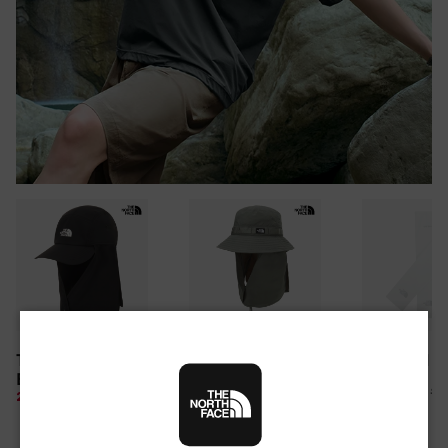
30만원 이상 구매 시
TNF LIGHT SHIELD
CAMP WEBBING
TNF ARM S
뉴질랜드 & 제주도 여행권 증정 찬스
EX CAP
SHIELD HAT
여름 탈출 원정대
10%
26,100 원
28%
49,850 원
10%
67,500 원