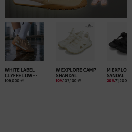
WHITE LABEL
W EXPLORE CAMP
M EXPLOR
CLYFFE LOW
SHANDAL
SANDAL
109,000 원
10%
107,100 원
20%
71,200 원
SNEAKERS