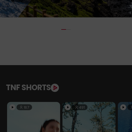
TNF SHORTS
167
491