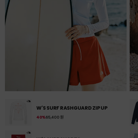
W'S SURF RASHGUARD ZIP UP
40%
65,400 원