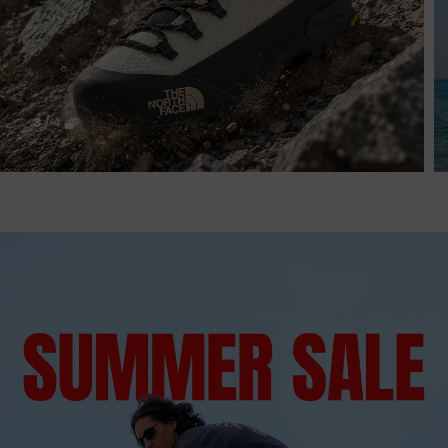
3
/
4