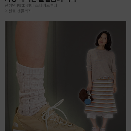
한혜연 PICK 썸머 스니커즈부터
에센셜 샌들까지