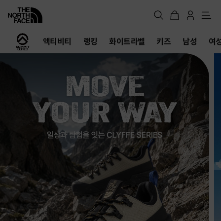
메
뉴
노
액티비티
랭킹
화이트라벨
키즈
남성
여
스
페
이
스
공
식
온
라
인
스
토
어