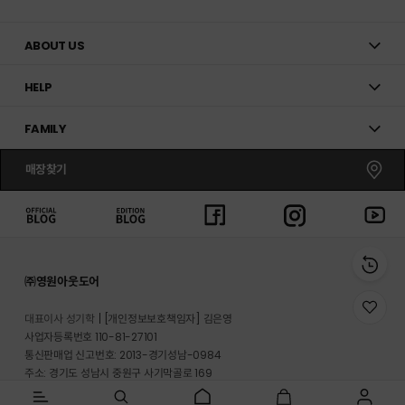
ABOUT US
HELP
FAMILY
매장찾기
㈜영원아웃도어
위
대표이사 성기학
[개인정보보호책임자] 김은영
시
사업자등록번호 110-81-27101
리
통신판매업 신고번호: 2013-경기성남-0984
스
트
주소: 경기도 성남시 중원구 사기막골로 169
로
반송지 주소 : 경기도 이천시 마장면 프리미엄 아울렛로 33-20
이