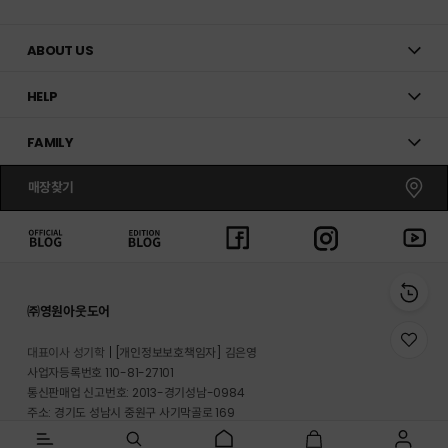
ABOUT US
HELP
FAMILY
매장찾기
㈜영원아웃도어
위
대표이사 성기학
[개인정보보호책임자] 김은영
시
사업자등록번호 110-81-27101
리
통신판매업 신고번호: 2013-경기성남-0984
스
트
주소: 경기도 성남시 중원구 사기막골로 169
로
반송지 주소 : 경기도 이천시 마장면 프리미엄 아울렛로 33-20
이