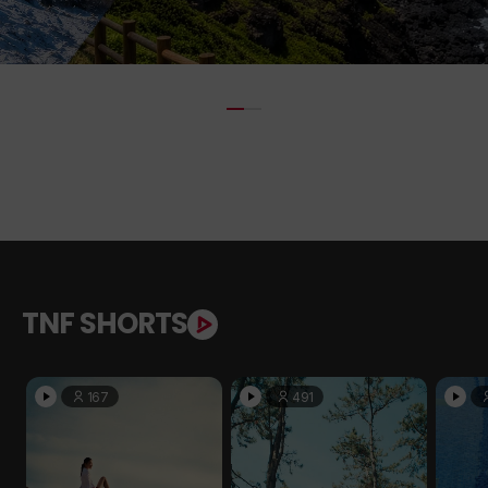
TNF SHORTS
167
491