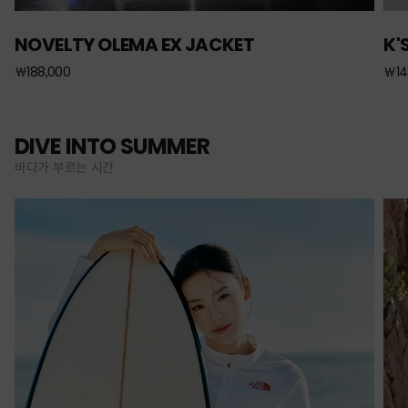
NOVELTY OLEMA EX JACKET
K'
￦188,000
￦14
DIVE INTO SUMMER
바다가 부르는 시간