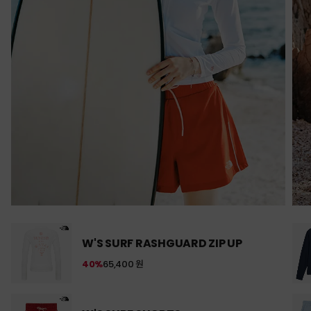
W'S SURF RASHGUARD ZIP UP
40%
65,400 원