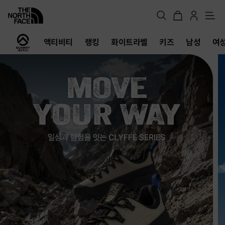
메
뉴
노
액티비티
랭킹
화이트라벨
키즈
남성
여
스
페
이
스
공
식
온
라
인
스
토
어