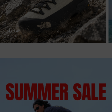
3
/
4