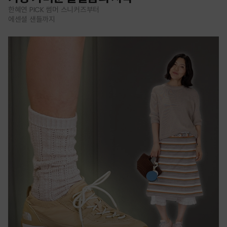
한혜연 PICK 썸머 스니커즈부터
에센셜 샌들까지