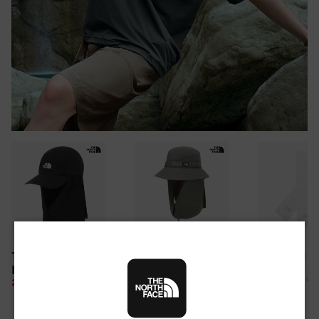
30만원 이상 구매 시
TNF LIGHT SHIELD
CAMP WEBBING
TNF ARM S
뉴질랜드 & 제주도 여행권 증정 찬스
EX CAP
SHIELD HAT
여름 탈출 원정대
10%
26,100 원
28%
49,850 원
10%
67,500 원