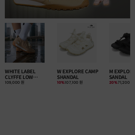
WHITE LABEL
W EXPLORE CAMP
M EXPLOR
CLYFFE LOW
SHANDAL
SANDAL
109,000 원
10%
107,100 원
20%
71,200 원
SNEAKERS