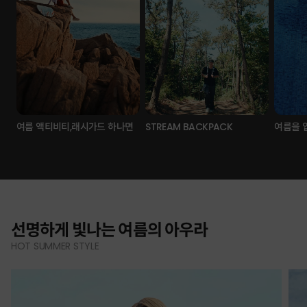
여름 액티비티,래시가드 하나면
STREAM BACKPACK
여름을 
선명하게 빛나는 여름의 아우라
HOT SUMMER STYLE