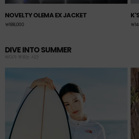
NOVELTY OLEMA EX JACKET
K'
￦188,000
￦14
DIVE INTO SUMMER
바다가 부르는 시간