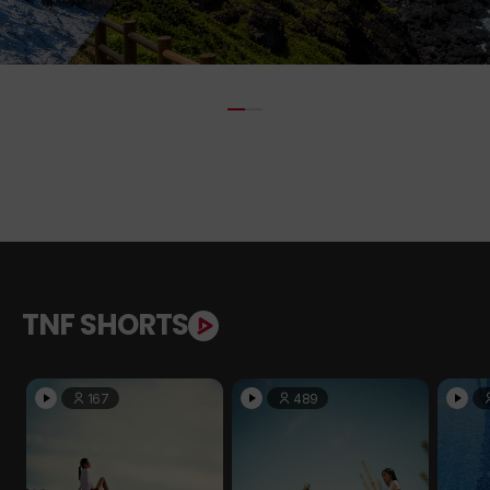
TNF SHORTS
167
489