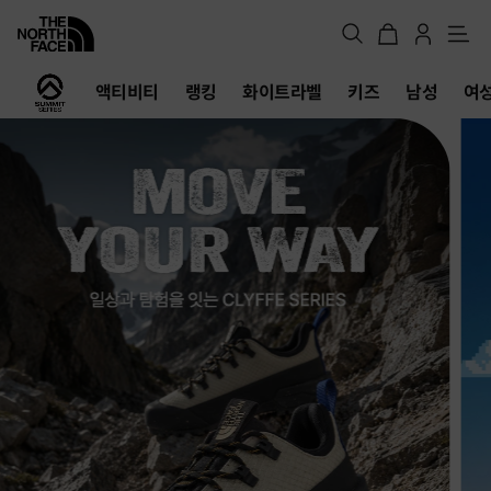
메
뉴
노
액티비티
랭킹
화이트라벨
키즈
남성
여
스
페
이
스
공
식
온
라
인
스
토
어