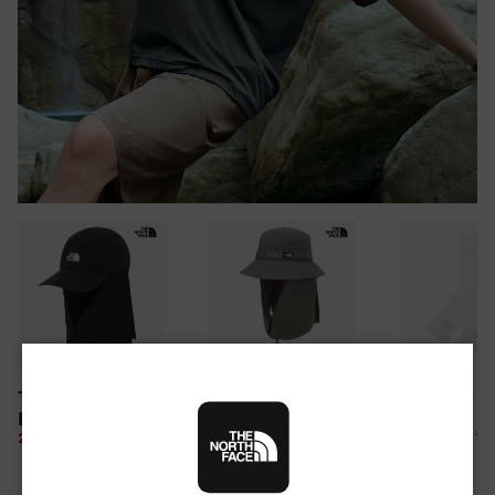
30만원 이상 구매 시
TNF LIGHT SHIELD
CAMP WEBBING
TNF ARM S
뉴질랜드 & 제주도 여행권 증정 찬스
EX CAP
SHIELD HAT
여름 탈출 원정대
10%
26,100 원
28%
49,850 원
10%
67,500 원