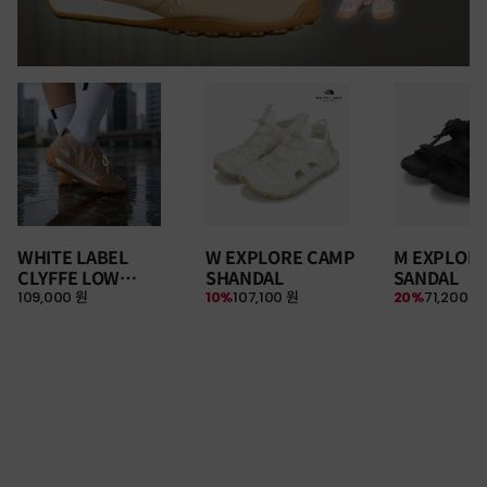
WHITE LABEL
W EXPLORE CAMP
M EXPLOR
CLYFFE LOW
SHANDAL
SANDAL
109,000 원
10%
107,100 원
20%
71,200 원
SNEAKERS