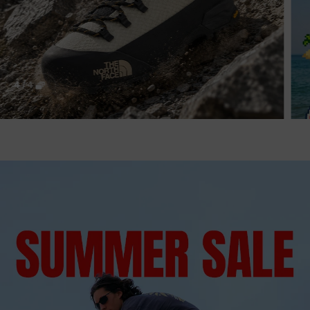
4
/
4