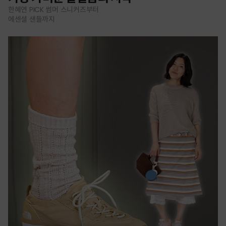
한혜연 PICK 썸머 스니커즈부터
에센셜 샌들까지