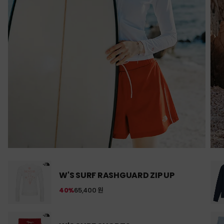
W'S SURF RASHGUARD ZIP UP
40%
65,400 원