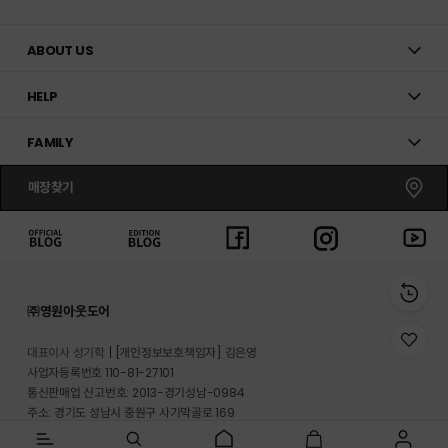
ABOUT US
HELP
FAMILY
매장찾기
㈜영원아웃도어
위
대표이사 성기학
[개인정보보호책임자] 김은영
시
사업자등록번호 110-81-27101
리
통신판매업 신고번호: 2013-경기성남-0984
스
트
주소: 경기도 성남시 중원구 사기막골로 169
로
반송지 주소 : 경기도 이천시 마장면 프리미엄 아울렛로 33-20
이