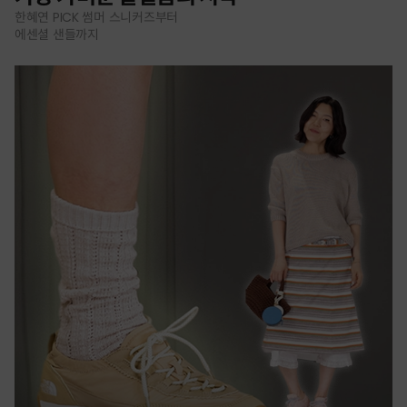
한혜연 PICK 썸머 스니커즈부터
에센셜 샌들까지