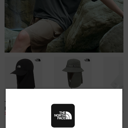
30만원 이상 구매 시
TNF LIGHT SHIELD
CAMP WEBBING
TNF ARM S
뉴질랜드 & 제주도 여행권 증정 찬스
EX CAP
SHIELD HAT
여름 탈출 원정대
10%
26,100 원
28%
49,850 원
10%
67,500 원