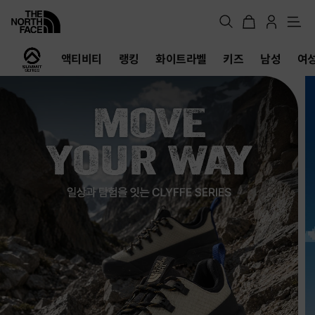
메
뉴
노
액티비티
랭킹
화이트라벨
키즈
남성
여
스
페
이
스
공
식
온
라
인
스
토
어