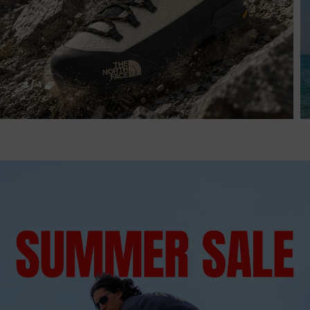
3
/
4