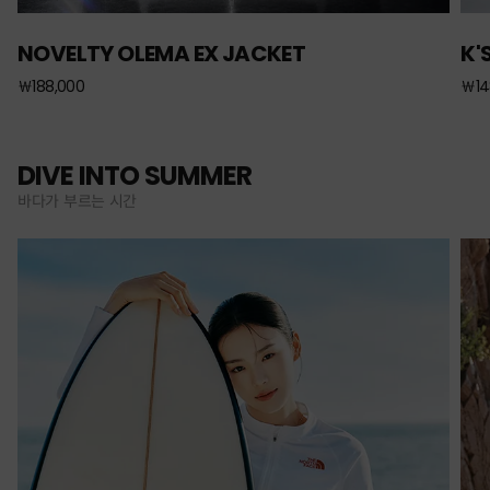
NOVELTY OLEMA EX JACKET
K'
￦188,000
￦14
DIVE INTO SUMMER
바다가 부르는 시간