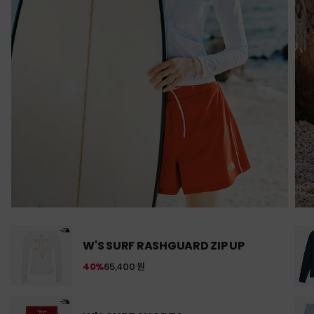
W'S SURF RASHGUARD ZIP UP
40%
65,400 원