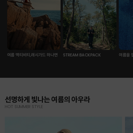
여름 액티비티,래시가드 하나면
STREAM BACKPACK
여름을 
선명하게 빛나는 여름의 아우라
HOT SUMMER STYLE