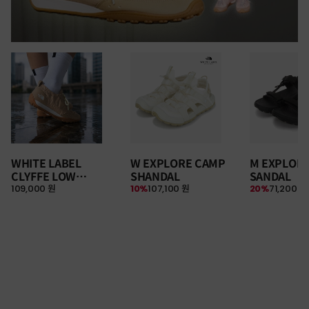
WHITE LABEL
W EXPLORE CAMP
M EXPLOR
CLYFFE LOW
SHANDAL
SANDAL
109,000 원
10%
107,100 원
20%
71,200 원
SNEAKERS