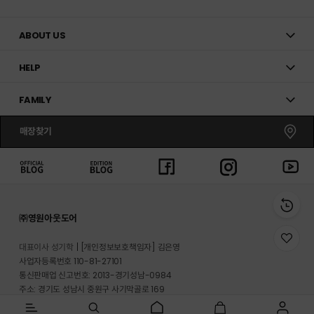
ABOUT US
HELP
FAMILY
매장찾기
㈜영원아웃도어
위
대표이사 성기학
[개인정보보호책임자] 김은영
시
사업자등록번호 110-81-27101
리
통신판매업 신고번호: 2013-경기성남-0984
스
트
주소: 경기도 성남시 중원구 사기막골로 169
로
반송지 주소 : 경기도 이천시 마장면 프리미엄 아울렛로 33-20
이