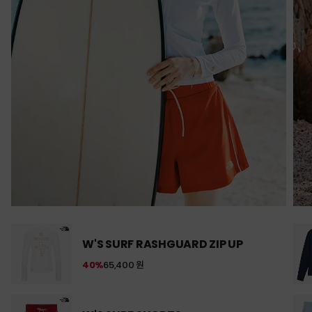
W'S SURF RASHGUARD ZIP UP
40%
65,400 원