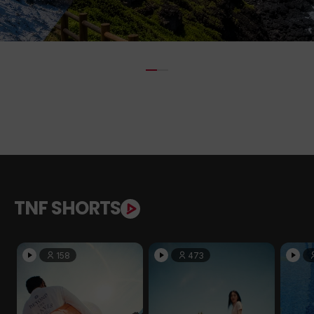
TNF SHORTS
158
473