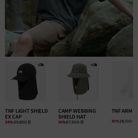
30만원 이상 구매 시
TNF LIGHT SHIELD
CAMP WEBBING
TNF ARM S
뉴질랜드 & 제주도 여행권 증정 찬스
EX CAP
SHIELD HAT
여름 탈출 원정대
10%
26,100 원
28%
49,850 원
10%
67,500 원