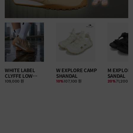
WHITE LABEL
W EXPLORE CAMP
M EXPLOR
CLYFFE LOW
SHANDAL
SANDAL
109,000 원
10%
107,100 원
20%
71,200 원
SNEAKERS