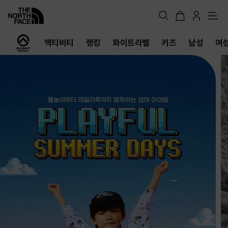
메
뉴
노
액티비티
랭킹
화이트라벨
키즈
남성
여
스
페
이
스
공
식
온
라
인
스
토
어