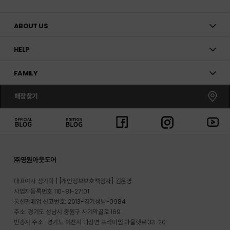
ABOUT US
HELP
FAMILY
매장찾기
㈜영원아웃도어
대표이사 성기학
[개인정보보호책임자] 김은영
사업자등록번호 110-81-27101
통신판매업 신고번호: 2013-경기성남-0984
주소: 경기도 성남시 중원구 사기막골로 169
반송지 주소 : 경기도 이천시 마장면 프리미엄 아울렛로 33-20