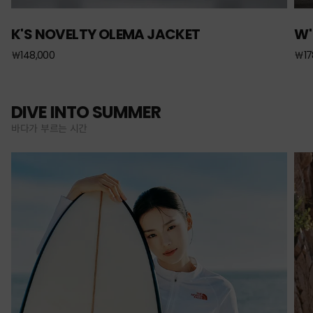
K'S NOVELTY OLEMA JACKET
W'
￦148,000
￦17
DIVE INTO SUMMER
바다가 부르는 시간