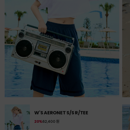
W'S AERONET S/S R/TEE
20%
62,400 원