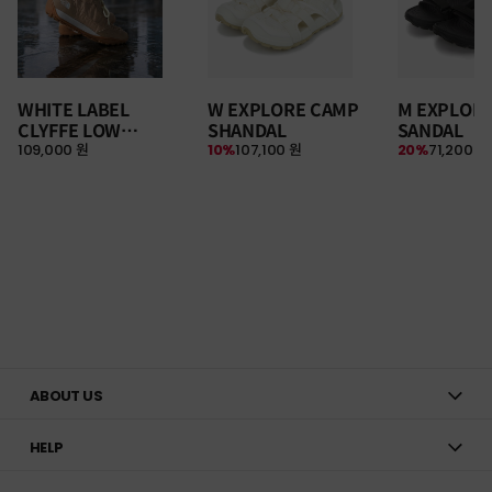
WHITE LABEL
W EXPLORE CAMP
M EXPLOR
CLYFFE LOW
SHANDAL
SANDAL
109,000 원
10%
107,100 원
20%
71,200 원
SNEAKERS
ABOUT US
HELP