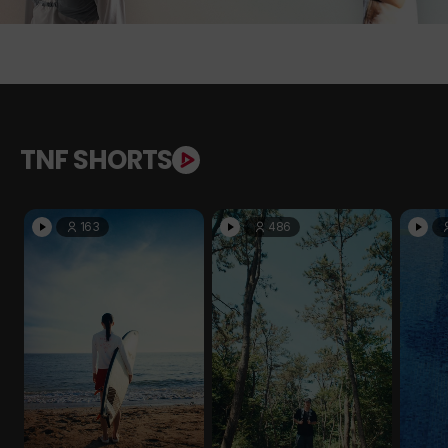
TNF SHORTS
163
486