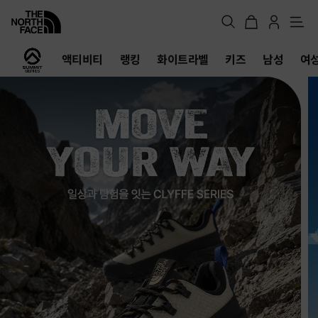
메
뉴
노
액티비티
랭킹
화이트라벨
키즈
남성
여
스
페
이
스
공
식
온
라
인
스
토
어