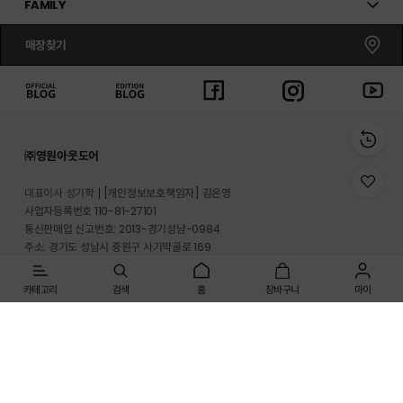
FAMILY
매장찾기
㈜영원아웃도어
위
대표이사 성기학
[개인정보보호책임자] 김은영
시
사업자등록번호 110-81-27101
리
통신판매업 신고번호: 2013-경기성남-0984
스
트
주소: 경기도 성남시 중원구 사기막골로 169
로
반송지 주소 : 경기도 이천시 마장면 프리미엄 아울렛로 33-20
이
동
카테고리
검색
홈
장바구니
마이
온라인몰 고객지원실: 1661-3512
매장고객 및 A/S문의: 1899-2626
사업자정보확인
개인정보처리방침
이용약관
[인증범위] 온라인쇼핑몰(노스페이스, 영원아웃도어)