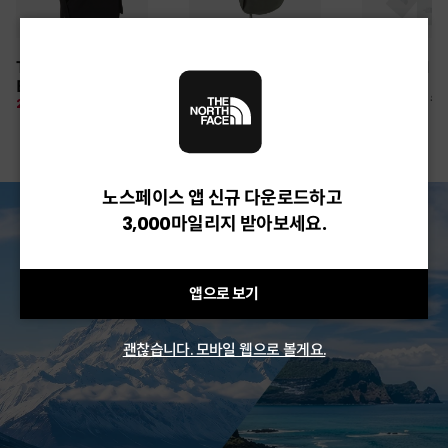
30만원 이상 구매 시
TNF LIGHT SHIELD
CAMP WEBBING
TNF ARM S
뉴질랜드 & 제주도 여행권 증정 찬스
EX CAP
SHIELD HAT
여름 탈출 원정대
10%
26,100 원
28%
49,850 원
10%
67,500 원
노스페이스 앱 신규 다운로드하고
3,000마일리지 받아보세요.
앱으로 보기
괜찮습니다. 모바일 웹으로 볼게요.