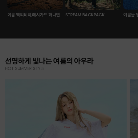
여름 액티비티,래시가드 하나면
STREAM BACKPACK
여름을 
선명하게 빛나는 여름의 아우라
HOT SUMMER STYLE