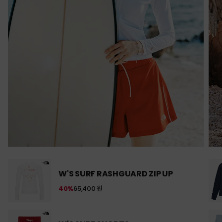
W'S SURF RASHGUARD ZIP UP
40%
65,400 원