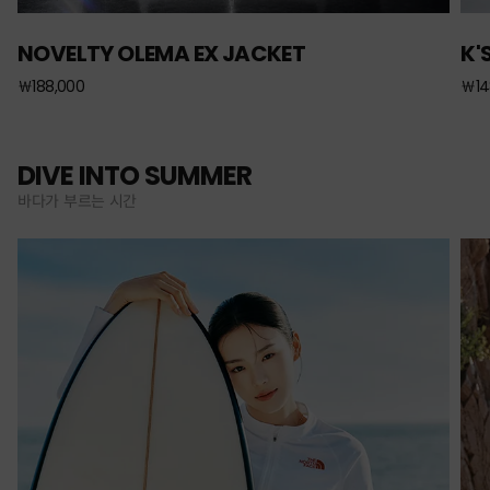
NOVELTY OLEMA EX JACKET
K'
￦188,000
￦14
DIVE INTO SUMMER
바다가 부르는 시간