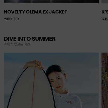
NOVELTY OLEMA EX JACKET
K'
￦188,000
￦14
DIVE INTO SUMMER
바다가 부르는 시간