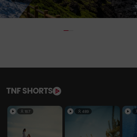
TNF SHORTS
167
489