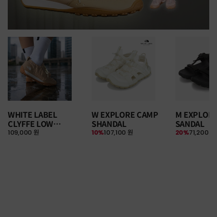
WHITE LABEL
W EXPLORE CAMP
M EXPLOR
CLYFFE LOW
SHANDAL
SANDAL
109,000 원
10%
107,100 원
20%
71,200 원
SNEAKERS