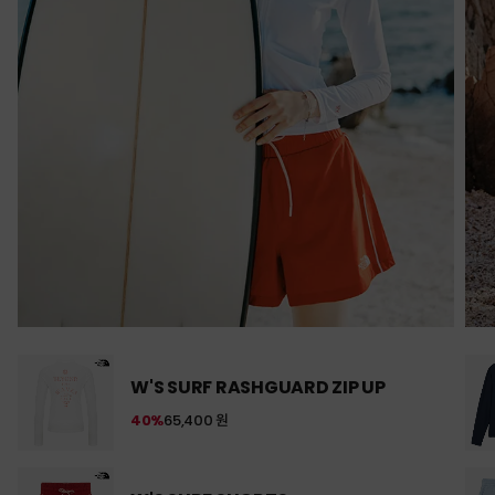
W'S SURF RASHGUARD ZIP UP
40%
65,400 원