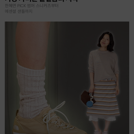
한혜연 PICK 썸머 스니커즈부터
에센셜 샌들까지