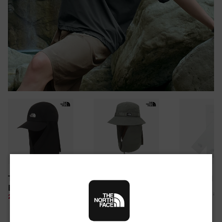
30만원 이상 구매 시
TNF LIGHT SHIELD
CAMP WEBBING
TNF ARM S
뉴질랜드 & 제주도 여행권 증정 찬스
EX CAP
SHIELD HAT
여름 탈출 원정대
10%
26,100 원
28%
49,850 원
10%
67,500 원