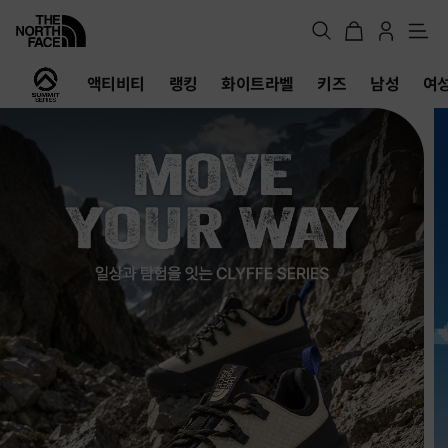
메
뉴
노
액티비티
랭킹
화이트라벨
키즈
남성
여
스
페
이
스
공
식
온
라
인
스
토
어