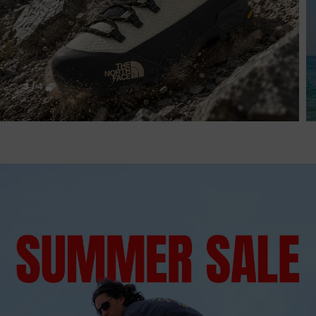
4
/
4