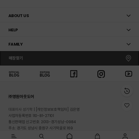
ABOUT US
HELP
FAMILY
매장찾기
㈜영원아웃도어
위
대표이사 성기학
[개인정보보호책임자] 김은영
시
사업자등록번호 110-81-27101
리
통신판매업 신고번호: 2013-경기성남-0984
스
트
주소: 경기도 성남시 중원구 사기막골로 169
로
반송지 주소 : 경기도 이천시 마장면 프리미엄 아울렛로 33-20
이