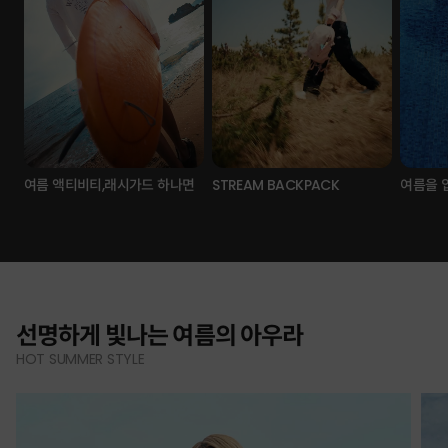
여름 액티비티,래시가드 하나면
STREAM BACKPACK
여름을 
선명하게 빛나는 여름의 아우라
HOT SUMMER STYLE