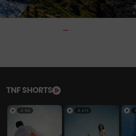
TNF SHORTS
158
473