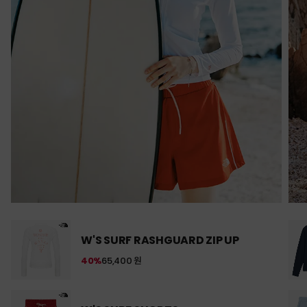
W'S SURF RASHGUARD ZIP UP
40%
65,400 원