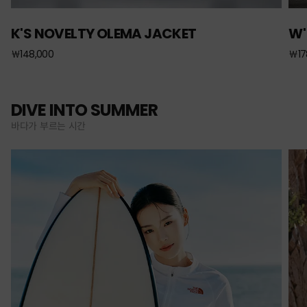
K'S NOVELTY OLEMA JACKET
W'
￦148,000
￦17
DIVE INTO SUMMER
바다가 부르는 시간