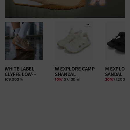
WHITE LABEL
W EXPLORE CAMP
M EXPLOR
CLYFFE LOW
SHANDAL
SANDAL
109,000 원
10%
107,100 원
20%
71,200 원
SNEAKERS