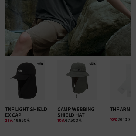
30만원 이상 구매 시
TNF LIGHT SHIELD
CAMP WEBBING
TNF ARM S
뉴질랜드 & 제주도 여행권 증정 찬스
EX CAP
SHIELD HAT
여름 탈출 원정대
10%
26,100 원
28%
49,850 원
10%
67,500 원