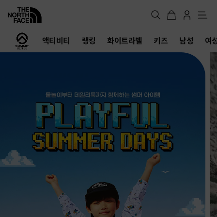
메
뉴
노
액티비티
랭킹
화이트라벨
키즈
남성
여
스
페
이
스
공
식
온
라
인
스
토
어