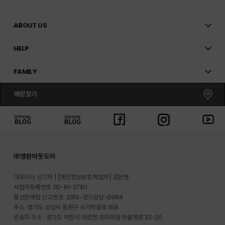
ABOUT US
HELP
FAMILY
매장찾기
㈜영원아웃도어
대표이사 성기학
[개인정보보호책임자] 김은영
사업자등록번호 110-81-27101
통신판매업 신고번호: 2013-경기성남-0984
주소: 경기도 성남시 중원구 사기막골로 169
반송지 주소 : 경기도 이천시 마장면 프리미엄 아울렛로 33-20