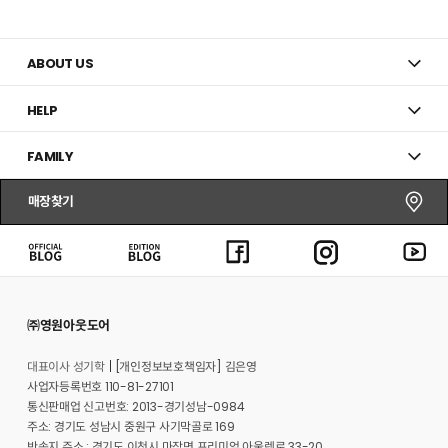
ABOUT US
HELP
FAMILY
매장찾기
㈜영원아웃도어
대표이사 성기학
[개인정보보호책임자] 김은영
사업자등록번호 110-81-27101
통신판매업 신고번호: 2013-경기성남-0984
주소: 경기도 성남시 중원구 사기막골로 169
반송지 주소 : 경기도 이천시 마장면 프리미엄 아울렛로 33-20