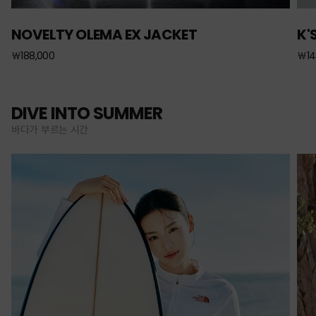
NOVELTY OLEMA EX JACKET
K'
￦188,000
￦14
DIVE INTO SUMMER
바다가 부르는 시간