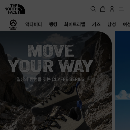
메
뉴
노
액티비티
랭킹
화이트라벨
키즈
남성
여
스
페
이
스
공
식
온
라
인
스
토
어