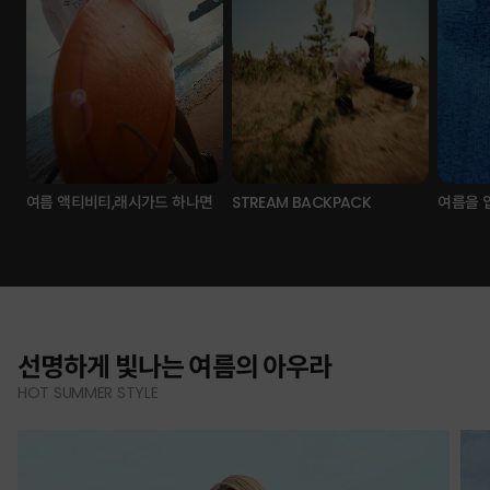
여름 액티비티,래시가드 하나면
STREAM BACKPACK
여름을 
선명하게 빛나는 여름의 아우라
HOT SUMMER STYLE