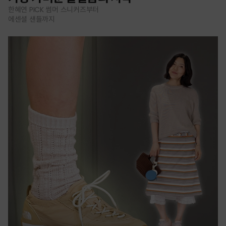
한혜연 PICK 썸머 스니커즈부터
에센셜 샌들까지