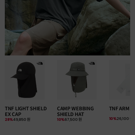
30만원 이상 구매 시
TNF LIGHT SHIELD
CAMP WEBBING
TNF ARM S
뉴질랜드 & 제주도 여행권 증정 찬스
EX CAP
SHIELD HAT
여름 탈출 원정대
10%
26,100 원
28%
49,850 원
10%
67,500 원