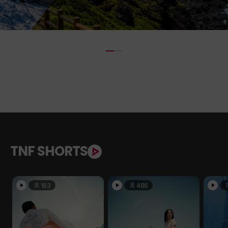
TNF SHORTS
163
486