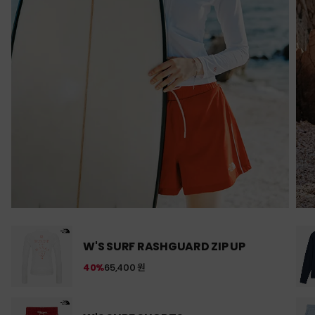
W'S SURF RASHGUARD ZIP UP
40%
65,400 원