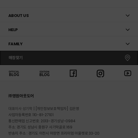
ABOUT US
HELP
FAMILY
매장찾기
㈜영원아웃도어
대표이사 성기학
[개인정보보호책임자] 김은영
사업자등록번호 110-81-27101
통신판매업 신고번호: 2013-경기성남-0984
주소: 경기도 성남시 중원구 사기막골로 169
반송지 주소 : 경기도 이천시 마장면 프리미엄 아울렛로 33-20