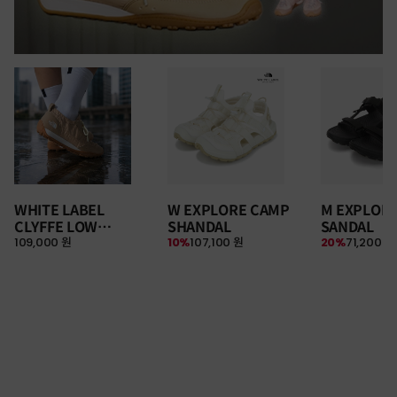
WHITE LABEL
W EXPLORE CAMP
M EXPLOR
CLYFFE LOW
SHANDAL
SANDAL
109,000 원
10%
107,100 원
20%
71,200 원
SNEAKERS