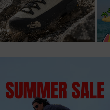
4
/
4