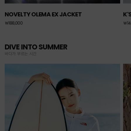
NOVELTY OLEMA EX JACKET
K'
￦188,000
￦14
DIVE INTO SUMMER
바다가 부르는 시간