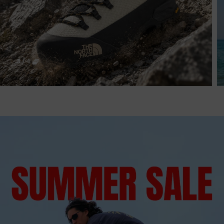
4
/
4