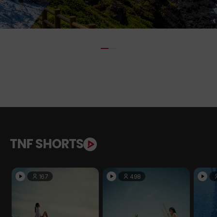
TNF SHORTS
167
498