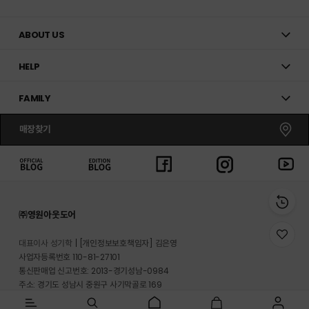
ABOUT US
HELP
FAMILY
매장찾기
㈜영원아웃도어
위
대표이사 성기학
[개인정보보호책임자] 김은영
시
사업자등록번호 110-81-27101
리
통신판매업 신고번호: 2013-경기성남-0984
스
트
주소: 경기도 성남시 중원구 사기막골로 169
로
반송지 주소 : 경기도 이천시 마장면 프리미엄 아울렛로 33-20
이