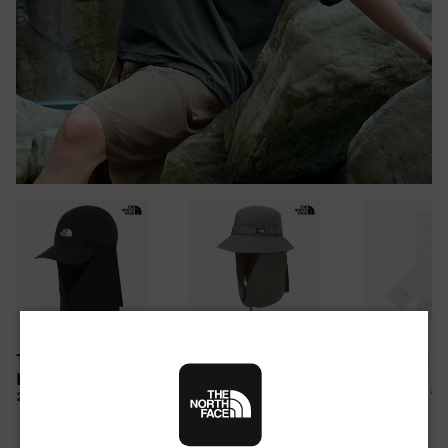
30만원 이상 구매 시
TNF LIGHT SHIELD
CAMP WEBBING
TNF ARM S
뉴질랜드 & 제주도 여행권 증정 찬스
EX CAP
SHIELD HAT
여름 탈출 원정대
10%
26,100 원
28%
49,850 원
10%
67,500 원