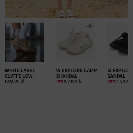
WHITE LABEL
W EXPLORE CAMP
M EXPLOR
CLYFFE LOW
SHANDAL
SANDAL
109,000 원
10%
107,100 원
20%
71,200 원
SNEAKERS