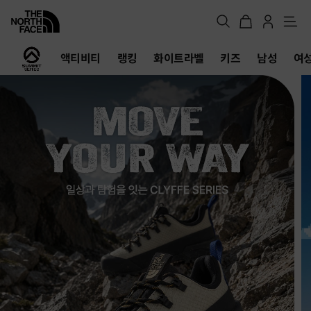
메
뉴
노
액티비티
랭킹
화이트라벨
키즈
남성
여
스
페
이
스
공
식
온
라
인
스
토
어