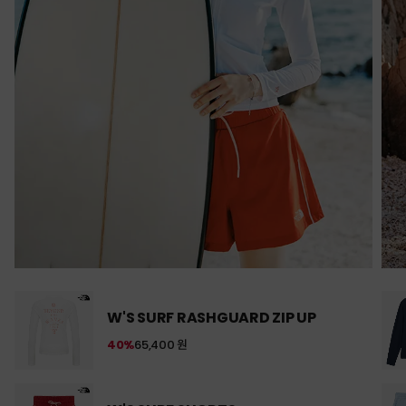
W'S SURF RASHGUARD ZIP UP
40%
65,400 원