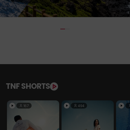
TNF SHORTS
167
494