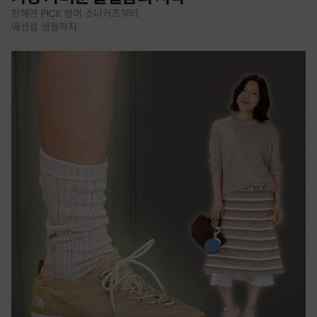
한혜연 PICK 썸머 스니커즈부터
에센셜 샌들까지