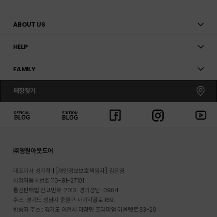
ABOUT US
HELP
FAMILY
매장찾기
㈜영원아웃도어
대표이사 성기학
[개인정보보호책임자] 김은영
사업자등록번호 110-81-27101
통신판매업 신고번호: 2013-경기성남-0984
주소: 경기도 성남시 중원구 사기막골로 169
반송지 주소 : 경기도 이천시 마장면 프리미엄 아울렛로 33-20