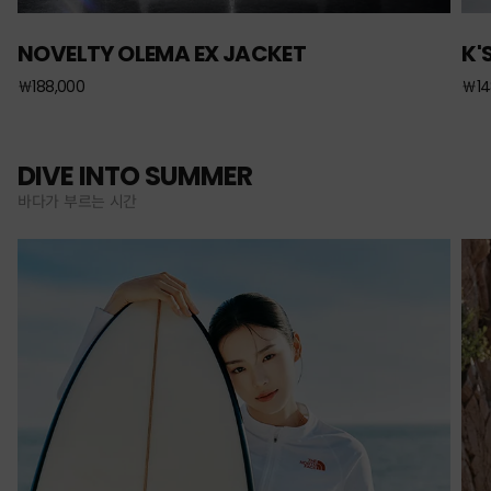
NOVELTY OLEMA EX JACKET
K'
￦188,000
￦14
DIVE INTO SUMMER
바다가 부르는 시간