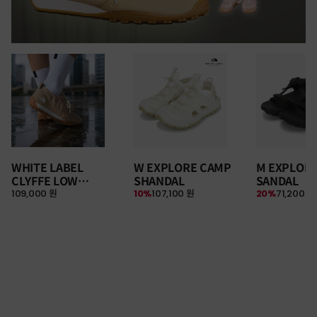
WHITE LABEL
W EXPLORE CAMP
M EXPLOR
CLYFFE LOW
SHANDAL
SANDAL
109,000 원
10%
107,100 원
20%
71,200 원
SNEAKERS