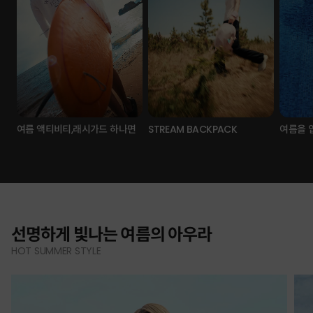
여름 액티비티,래시가드 하나면
STREAM BACKPACK
여름을 
선명하게 빛나는 여름의 아우라
HOT SUMMER STYLE