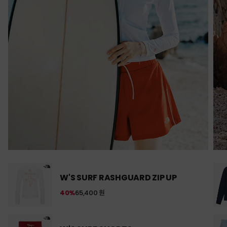
W'S SURF RASHGUARD ZIP UP
40%
65,400 원