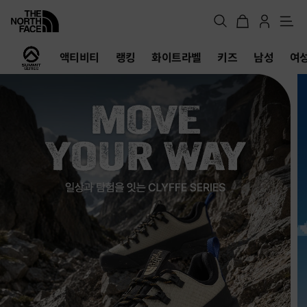
메
뉴
노
액티비티
랭킹
화이트라벨
키즈
남성
여
스
페
이
스
공
식
온
라
인
스
토
어