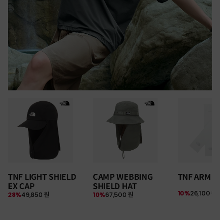
30만원 이상 구매 시
TNF LIGHT SHIELD
CAMP WEBBING
TNF ARM S
뉴질랜드 & 제주도 여행권 증정 찬스
EX CAP
SHIELD HAT
여름 탈출 원정대
10%
26,100 원
28%
49,850 원
10%
67,500 원