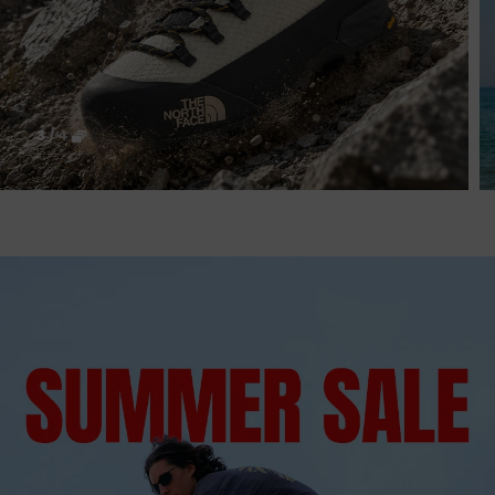
4
/
4