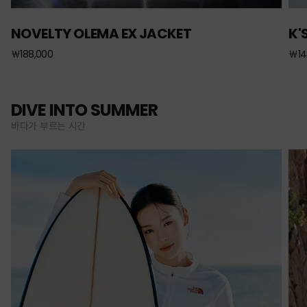
NOVELTY OLEMA EX JACKET
K'
￦188,000
￦14
DIVE INTO SUMMER
바다가 부르는 시간