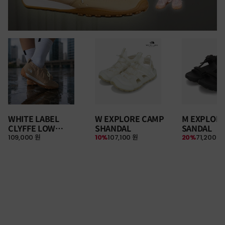
WHITE LABEL
W EXPLORE CAMP
M EXPLOR
CLYFFE LOW
SHANDAL
SANDAL
109,000 원
10%
107,100 원
20%
71,200 원
SNEAKERS