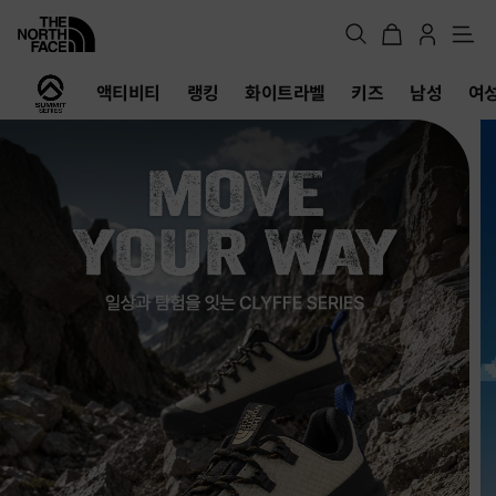
메
뉴
노
액티비티
랭킹
화이트라벨
키즈
남성
여
스
페
이
스
공
식
온
라
인
스
토
어