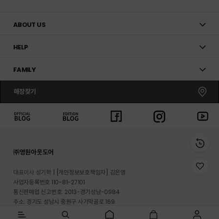
ABOUT US
HELP
FAMILY
매장찾기
㈜영원아웃도어
위
대표이사 성기학
[개인정보보호책임자] 김은영
시
사업자등록번호 110-81-27101
리
통신판매업 신고번호: 2013-경기성남-0984
스
트
주소: 경기도 성남시 중원구 사기막골로 169
로
반송지 주소 : 경기도 이천시 마장면 프리미엄 아울렛로 33-20
이