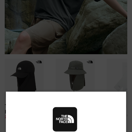
30만원 이상 구매 시
TNF LIGHT SHIELD
CAMP WEBBING
TNF ARM S
뉴질랜드 & 제주도 여행권 증정 찬스
EX CAP
SHIELD HAT
여름 탈출 원정대
10%
26,100 원
28%
49,850 원
10%
67,500 원