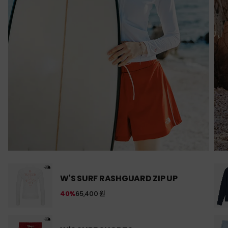
W'S SURF RASHGUARD ZIP UP
40%
65,400 원