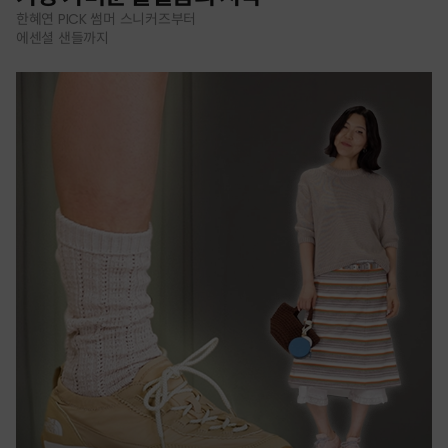
한혜연 PICK 썸머 스니커즈부터
에센셜 샌들까지