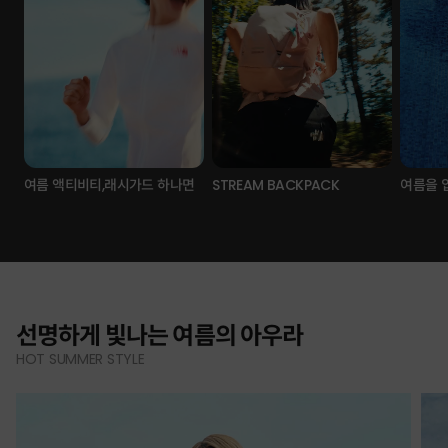
여름 액티비티,래시가드 하나면
STREAM BACKPACK
여름을 
선명하게 빛나는 여름의 아우라
HOT SUMMER STYLE