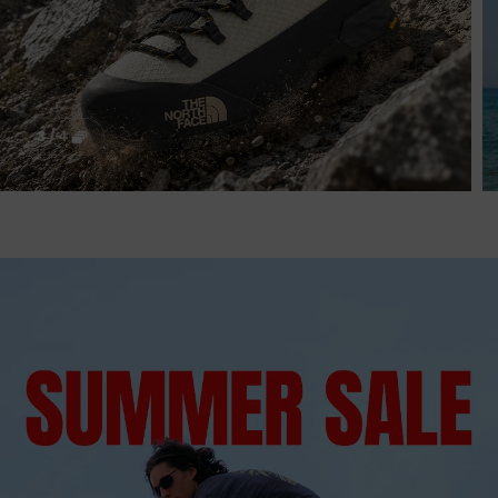
4
/
4