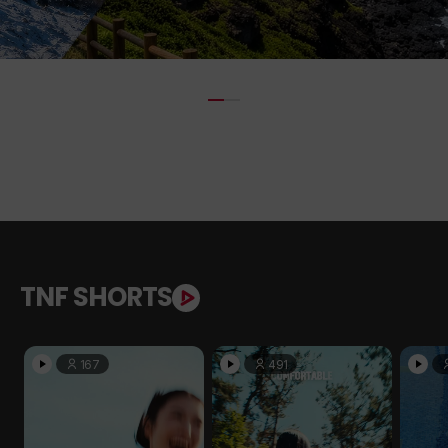
TNF SHORTS
167
491