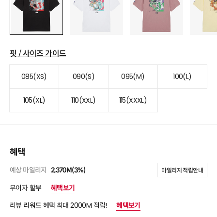
핏 / 사이즈 가이드
085(XS)
090(S)
095(M)
100(L)
105(XL)
110(XXL)
115(XXXL)
혜택
예상 마일리지
2,370M(3%)
마일리지 적립안내
무이자 할부
혜택보기
리뷰 리워드 혜택 최대 2000M 적립!
혜택보기