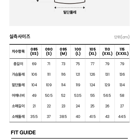
실측사이즈
단위(cm)
085
090
095
100
105
110
115
치수항목
(XS)
(S)
(M)
(L)
(XL)
(XXL)
(XXXL)
총길이
69
71
73
75
77
79
79
가슴둘레
106
111
116
121
126
131
136
밑단둘레
104
109
114
119
124
129
134
어깨너비
49
50.5
52
53.5
55
56.5
58
소매길이
21
22
23
24
25
26
27
소매둘레
35.5
37
38.5
40
41.5
43
44.5