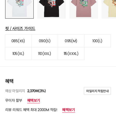
핏 / 사이즈 가이드
085(XS)
090(S)
095(M)
100(L)
105(XL)
110(XXL)
115(XXXL)
혜택
예상 마일리지
2,370M(3%)
마일리지 적립안내
무이자 할부
혜택보기
리뷰 리워드 혜택 최대 2000M 적립!
혜택보기