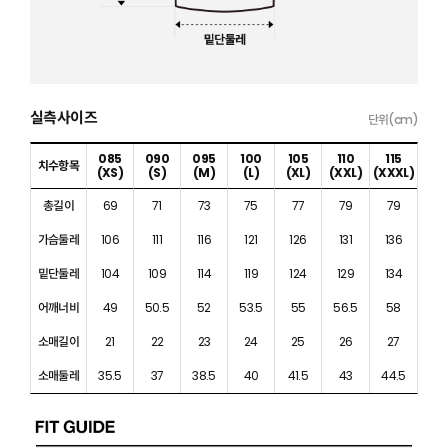
실측사이즈
단위(cm)
085
090
095
100
105
110
115
치수항목
(XS)
(S)
(M)
(L)
(XL)
(XXL)
(XXXL)
총길이
69
71
73
75
77
79
79
가슴둘레
106
111
116
121
126
131
136
밑단둘레
104
109
114
119
124
129
134
어깨너비
49
50.5
52
53.5
55
56.5
58
소매길이
21
22
23
24
25
26
27
소매둘레
35.5
37
38.5
40
41.5
43
44.5