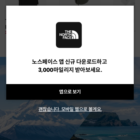
30만원 이상 구매 시
TNF LIGHT SHIELD
CAMP WEBBING
TNF ARM S
뉴질랜드 & 제주도 여행권 증정 찬스
EX CAP
SHIELD HAT
여름 탈출 원정대
10%
26,100 원
28%
49,850 원
10%
67,500 원
노스페이스 앱 신규 다운로드하고
3,000마일리지 받아보세요.
앱으로 보기
괜찮습니다. 모바일 웹으로 볼게요.