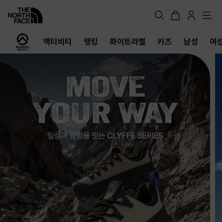
메
뉴
노
액티비티
랭킹
화이트라벨
키즈
남성
여
스
페
이
스
공
식
온
라
인
스
토
어