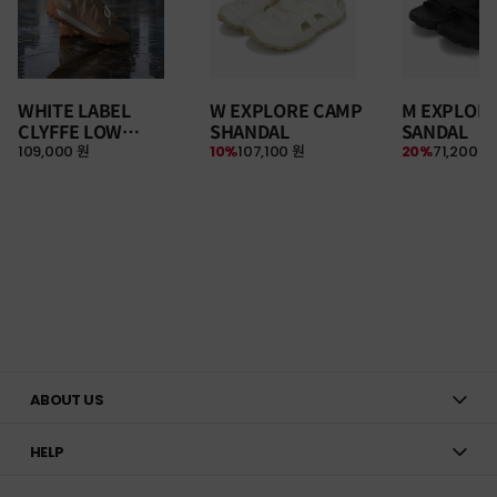
WHITE LABEL
W EXPLORE CAMP
M EXPLOR
CLYFFE LOW
SHANDAL
SANDAL
109,000 원
10%
107,100 원
20%
71,200 원
SNEAKERS
ABOUT US
HELP