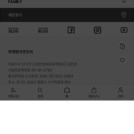
FAMILY
매장찾기
㈜영원아웃도어
위
대표이사 성기학
[개인정보보호책임자] 김은영
시
사업자등록번호 110-81-27101
리
통신판매업 신고번호: 2013-경기성남-0984
스
트
주소: 경기도 성남시 중원구 사기막골로 169
로
반송지 주소 : 경기도 이천시 마장면 프리미엄 아울렛로 33-20
이
동
카테고리
검색
홈
장바구니
마이
온라인몰 고객지원실: 1661-3512
매장고객 및 A/S문의: 1899-2626
사업자정보확인
개인정보처리방침
이용약관
[인증범위] 온라인쇼핑몰(노스페이스, 영원아웃도어)