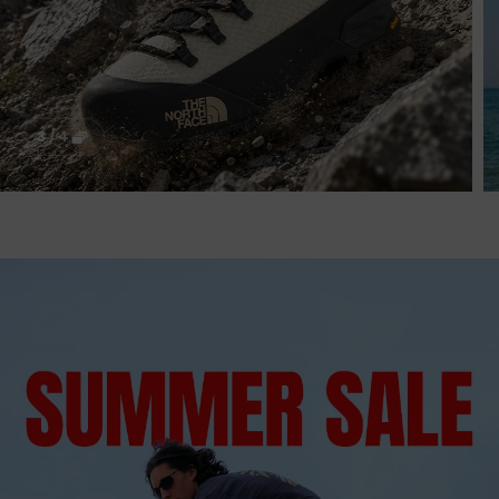
3
/
4