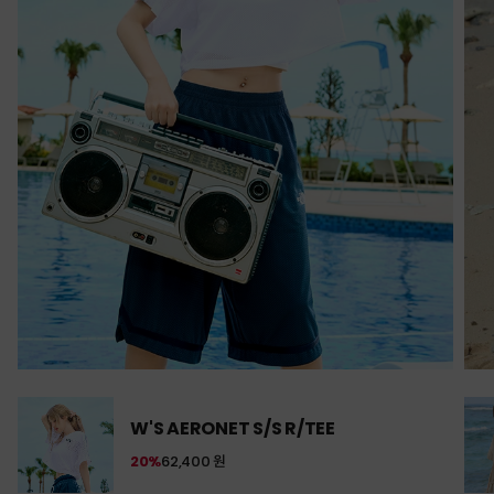
W'S AERONET S/S R/TEE
20%
62,400 원