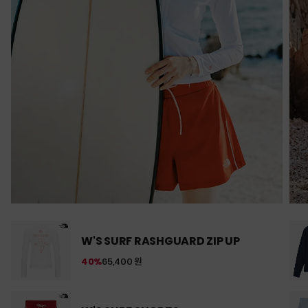
W'S SURF RASHGUARD ZIP UP
40%
65,400 원