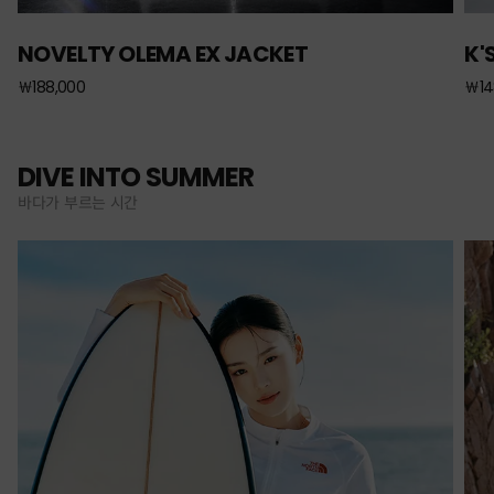
NOVELTY OLEMA EX JACKET
K'
￦188,000
￦14
DIVE INTO SUMMER
바다가 부르는 시간