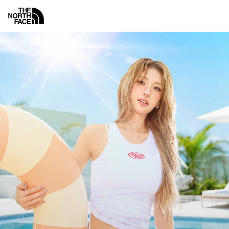
노
스
메
뉴
페
이
스
공
식
액티비티
랭킹
화이트라벨
키즈
남성
여
온
라
인
스
토
어