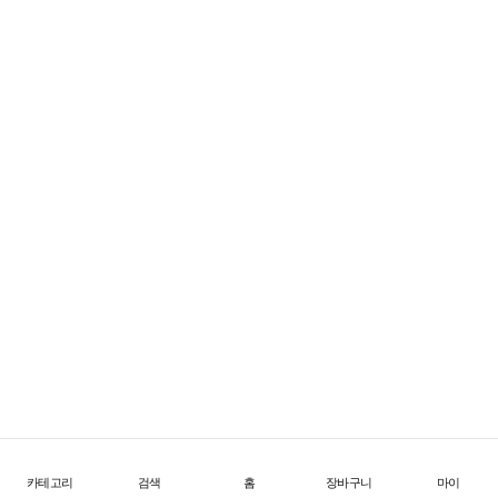
FW26 Offtrail Ultra
한계를 넘어서는 초경량 트레일 테크
1
/
3
위
시
리
스
트
로
이
동
카테고리
검색
홈
장바구니
마이