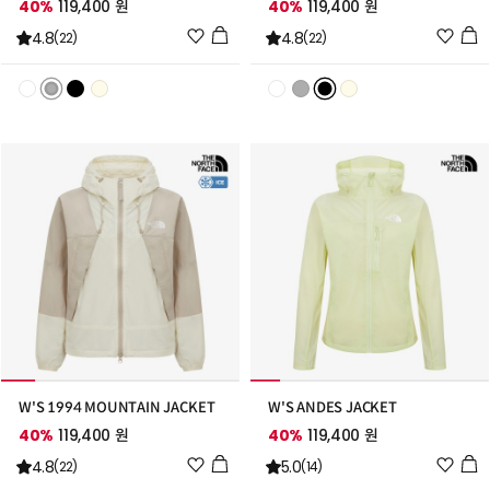
40%
119,400 원
40%
119,400 원
위
위
4.8
4.8
(22)
(22)
시
시
리
리
스
스
트
트
추
추
가
가
W'S 1994 MOUNTAIN JACKET
W'S ANDES JACKET
40%
119,400 원
40%
119,400 원
위
위
4.8
5.0
(22)
(14)
시
시