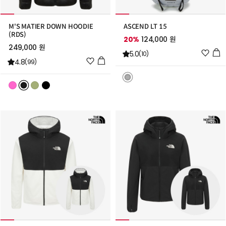
M'S MATIER DOWN HOODIE
ASCEND LT 15
(RDS)
20%
124,000 원
249,000 원
위
5.0
(10)
위
4.8
시
(99)
시
리
리
스
스
트
트
추
추
가
가