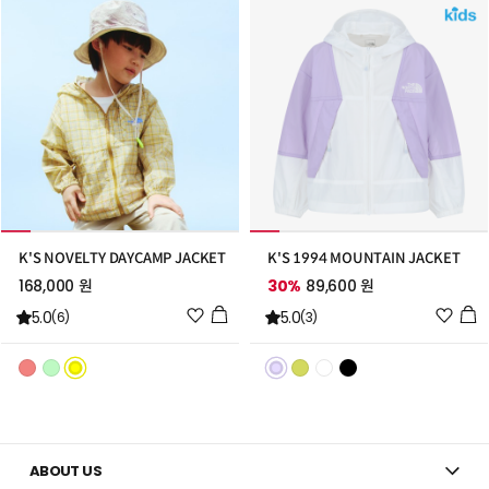
가
가
K'S NOVELTY DAYCAMP JACKET
K'S 1994 MOUNTAIN JACKET
168,000 원
30%
89,600 원
위
위
5.0
5.0
(6)
(3)
시
시
리
리
스
스
트
트
추
추
가
가
ABOUT US