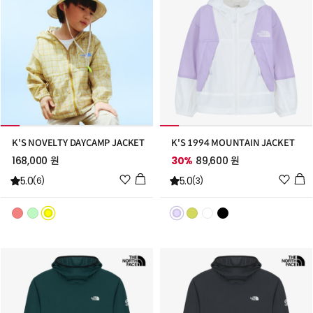
K'S NOVELTY DAYCAMP JACKET
K'S 1994 MOUNTAIN JACKET
168,000 원
30%
89,600 원
위
위
5.0
5.0
(6)
(3)
시
시
리
리
스
스
트
트
추
추
가
가