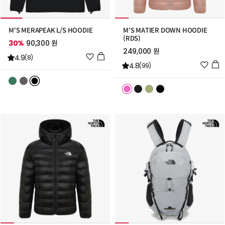
M'S MERAPEAK L/S HOODIE
M'S MATIER DOWN HOODIE
(RDS)
30%
90,300 원
249,000 원
위
4.9
(8)
위
4.8
시
(99)
시
리
리
스
스
트
트
추
추
가
가