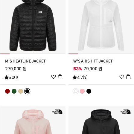
M'S HEATLINE JACKET
W'S AIRSHIFT JACKET
279,000 원
53%
79,000 원
위
위
5.0
4.7
(1)
(3)
시
시
리
리
스
스
트
트
추
추
가
가