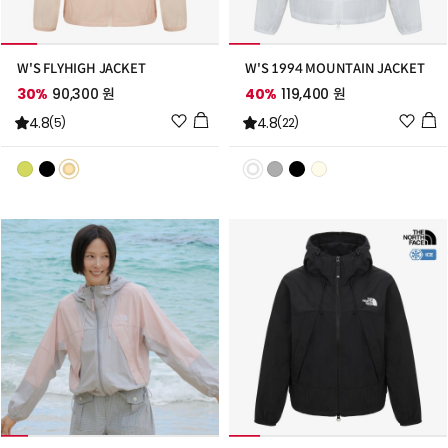
W'S FLYHIGH JACKET
W'S 1994 MOUNTAIN JACKET
30%
90,300 원
40%
119,400 원
위
위
4.8
4.8
(5)
(22)
시
시
리
리
스
스
트
트
추
추
가
가