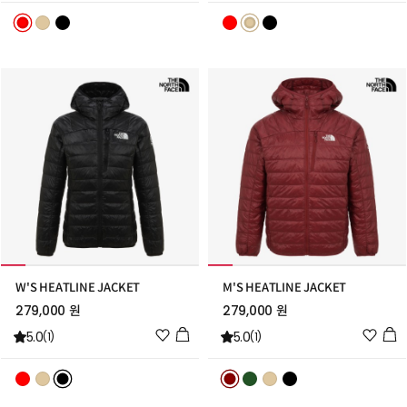
리
리
스
스
트
트
추
추
가
가
W'S HEATLINE JACKET
M'S HEATLINE JACKET
279,000 원
279,000 원
위
위
5.0
5.0
(1)
(1)
시
시
리
리
스
스