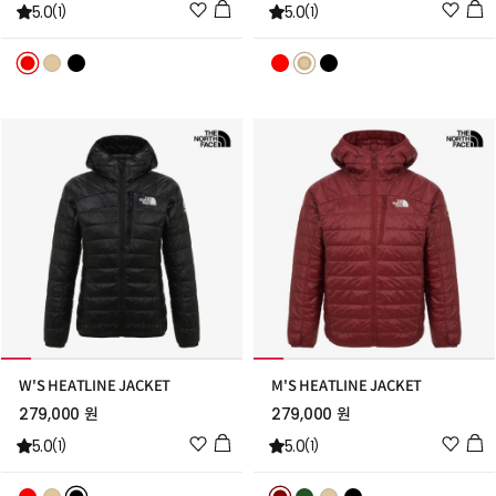
위
위
5.0
5.0
(1)
(1)
시
시
리
리
스
스
트
트
추
추
가
가
W'S HEATLINE JACKET
M'S HEATLINE JACKET
279,000 원
279,000 원
위
위
5.0
5.0
(1)
(1)
시
시
리
리