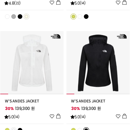
위
위
4.8
5.0
(22)
(14)
시
시
리
리
스
스
트
트
추
추
가
가
W'S ANDES JACKET
W'S ANDES JACKET
30%
139,300 원
30%
139,300 원
위
위
5.0
5.0
(14)
(14)
시
시
리
리