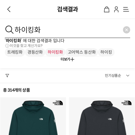
검색결과
메
뉴
'
하이킹화
' 에 대한 검색결과 입니다
이것을 찾고 계신가요?
트레킹화
경등산화
하이킹화
고어텍스 등산화
하이킹
더보기
중등산화
고어텍스 트레킹화
트래킹화
여성 등산화
남성 등산화
총 314개의 상품