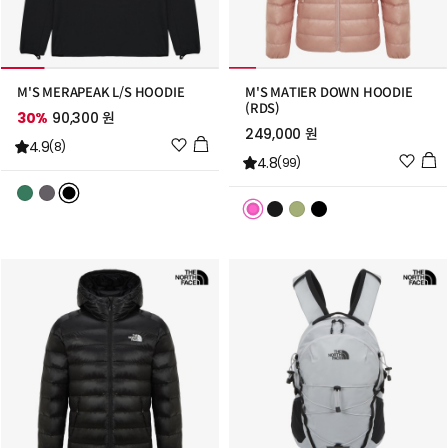
M'S MERAPEAK L/S HOODIE
M'S MATIER DOWN HOODIE
(RDS)
30%
90,300 원
249,000 원
위
4.9
(8)
위
4.8
시
(99)
시
리
리
스
스
트
트
추
추
가
가