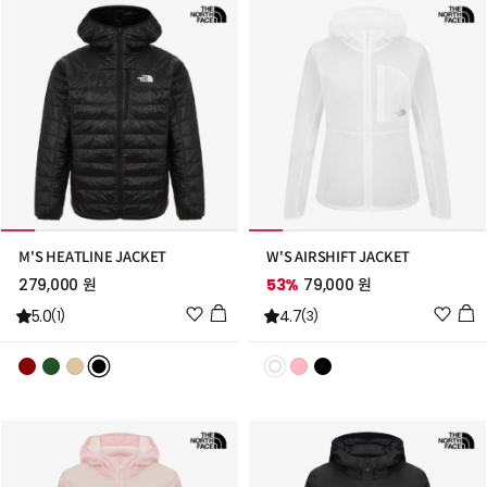
가
가
M'S HEATLINE JACKET
W'S AIRSHIFT JACKET
279,000 원
53%
79,000 원
위
위
5.0
4.7
(1)
(3)
시
시
리
리
스
스
트
트
추
추
가
가