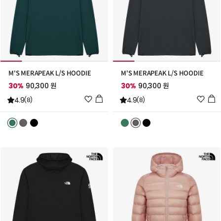
M'S MERAPEAK L/S HOODIE
M'S MERAPEAK L/S HOODIE
30%
90,300 원
30%
90,300 원
위
위
4.9
4.9
(8)
(8)
시
시
리
리
스
스
트
트
추
추
가
가