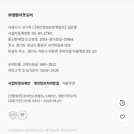
㈜영원아웃도어
대표이사 성기학
[개인정보보호책임자] 김은영
사업자등록번호 110-81-27101
통신판매업 신고번호: 2013-경기성남-0984
주소: 경기도 성남시 중원구 사기막골로 169
반송지 주소 : 경기도 이천시 마장면 프리미엄 아울렛로 33-20
온라인몰 고객지원실: 1661-3512
매장고객 및 A/S문의: 1899-2626
사업자정보확인
개인정보처리방침
이용약관
[인증범위] 온라인쇼핑몰(노스페이스, 영원아웃도어)
[유효기간] 2025.09.21 ~ 2028.09.20
위
시
리
Youngone Outdoor Co. All Rights Reserved.
스