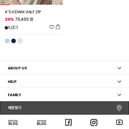
K'S ICEMAX HALF ZIP
20%
70,400 원
위
5.0
(7)
시
리
스
트
추
가
ABOUT US
HELP
FAMILY
매장찾기