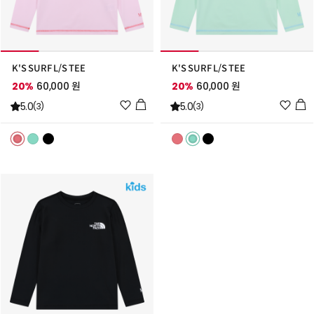
K'S SURF L/S TEE
K'S SURF L/S TEE
20%
60,000 원
20%
60,000 원
위
위
5.0
5.0
(3)
(3)
시
시
리
리
스
스
트
트
추
추
가
가