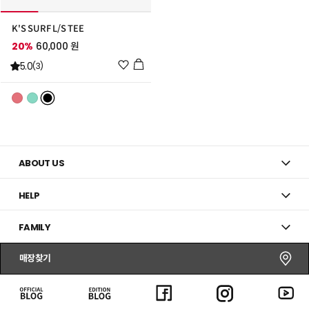
K'S SURF L/S TEE
20%
60,000 원
위
5.0
(3)
시
리
스
트
추
가
ABOUT US
HELP
FAMILY
매장찾기