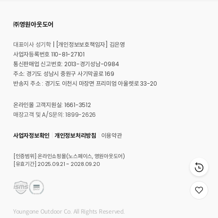
㈜영원아웃도어
대표이사 성기학
[개인정보보호책임자] 김은영
사업자등록번호 110-81-27101
통신판매업 신고번호: 2013-경기성남-0984
주소: 경기도 성남시 중원구 사기막골로 169
반송지 주소 : 경기도 이천시 마장면 프리미엄 아울렛로 33-20
온라인몰 고객지원실: 1661-3512
매장고객 및 A/S문의: 1899-2626
사업자정보확인
개인정보처리방침
이용약관
[인증범위] 온라인쇼핑몰(노스페이스, 영원아웃도어)
[유효기간] 2025.09.21 ~ 2028.09.20
위
시
리
Youngone Outdoor Co. All Rights Reserved.
스