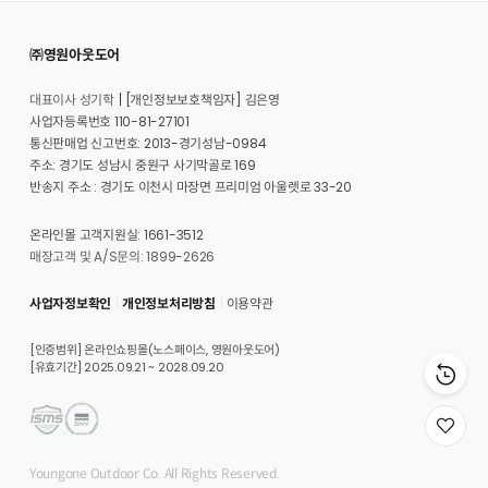
㈜영원아웃도어
대표이사 성기학
[개인정보보호책임자] 김은영
사업자등록번호 110-81-27101
통신판매업 신고번호: 2013-경기성남-0984
주소: 경기도 성남시 중원구 사기막골로 169
반송지 주소 : 경기도 이천시 마장면 프리미엄 아울렛로 33-20
온라인몰 고객지원실: 1661-3512
매장고객 및 A/S문의: 1899-2626
사업자정보확인
개인정보처리방침
이용약관
[인증범위] 온라인쇼핑몰(노스페이스, 영원아웃도어)
[유효기간] 2025.09.21 ~ 2028.09.20
위
시
리
Youngone Outdoor Co. All Rights Reserved.
스