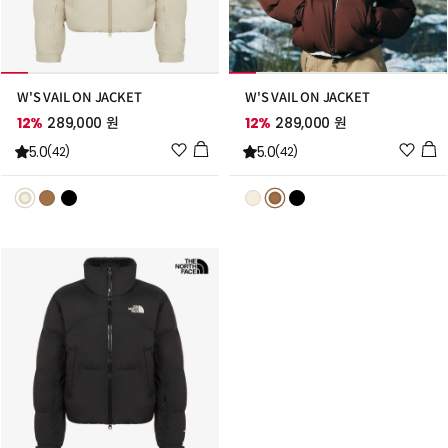
W'S VAIL ON JACKET
W'S VAIL ON JACKET
12%
289,000 원
12%
289,000 원
위
위
5.0
5.0
(42)
(42)
시
시
리
리
스
스
트
트
추
추
가
가