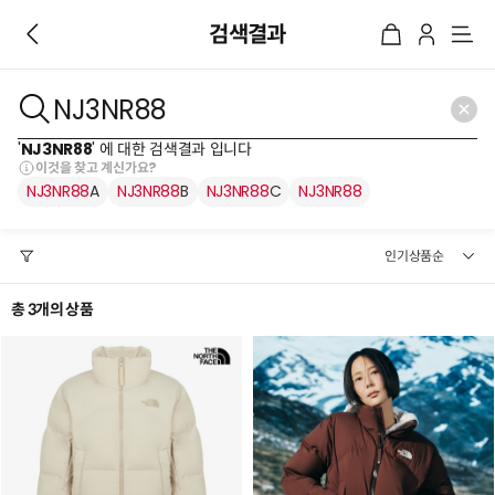
검색결과
메
뉴
'
NJ3NR88
' 에 대한 검색결과 입니다
이것을 찾고 계신가요?
NJ3NR88
A
NJ3NR88
B
NJ3NR88
C
NJ3NR88
총 3개의 상품