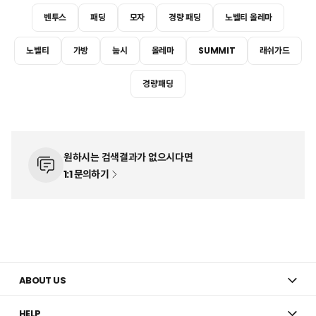
벤투스
패딩
모자
경량 패딩
노벨티 올레마
노벨티
가방
눕시
올레마
SUMMIT
래쉬가드
경량패딩
원하시는 검색결과가 없으시다면
1:1 문의하기
ABOUT US
HELP