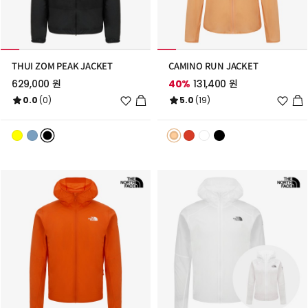
THUI ZOM PEAK JACKET
CAMINO RUN JACKET
629,000 원
40%
131,400 원
위
위
0.0
(0)
5.0
(19)
시
시
리
리
스
스
트
트
추
추
가
가