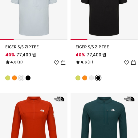
EIGER S/S ZIP TEE
EIGER S/S ZIP TEE
40%
77,400 원
40%
77,400 원
위
위
4.6
(11)
4.6
(11)
시
시
리
리
스
스
트
트
추
추
가
가