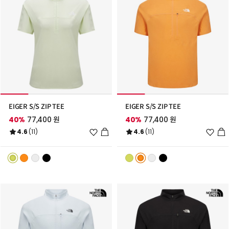
EIGER S/S ZIP TEE
EIGER S/S ZIP TEE
40%
77,400 원
40%
77,400 원
위
위
4.6
(11)
4.6
(11)
시
시
리
리
스
스
트
트
추
추
가
가