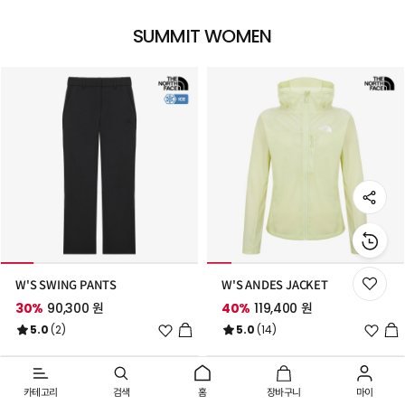
SUMMIT WOMEN
W'S SWING PANTS
W'S ANDES JACKET
위
시
30%
90,300 원
40%
119,400 원
리
위
위
5.0
(2)
5.0
(14)
스
시
시
트
리
리
로
스
스
이
트
트
동
카테고리
검색
홈
장바구니
마이
추
추