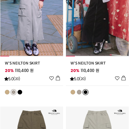
W'S NEILTON SKIRT
W'S NEILTON SKIRT
20%
110,400 원
20%
110,400 원
위
위
5.0
5.0
(20)
(20)
시
시
리
리
스
스
트
트
추
추
가
가