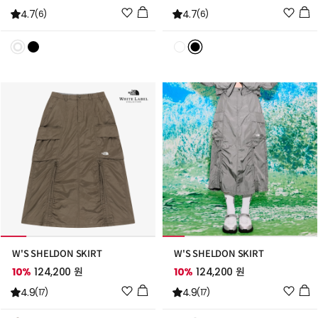
위
위
4.7
4.7
(6)
(6)
시
시
리
리
스
스
트
트
추
추
가
가
W'S SHELDON SKIRT
W'S SHELDON SKIRT
10%
124,200 원
10%
124,200 원
위
위
4.9
4.9
(17)
(17)
시
시