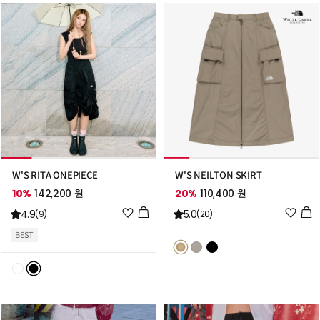
추
추
가
가
W'S RITA ONEPIECE
W'S NEILTON SKIRT
10%
142,200 원
20%
110,400 원
위
위
4.9
5.0
(9)
(20)
시
시
BEST
리
리
스
스
트
트
추
추
가
가