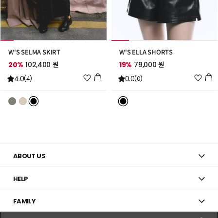
W'S SELMA SKIRT
W'S ELLA SHORTS
20%
102,400 원
19%
79,000 원
위
위
4.0
0.0
(4)
(0)
시
시
리
리
스
스
트
트
추
추
가
가
ABOUT US
HELP
FAMILY