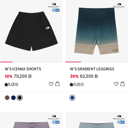
추
추
가
가
W'S ICEMAX SHORTS
W'S GRADIENT LEGGINGS
10%
70,200 원
30%
62,300 원
위
위
5.0
0.0
(9)
(0)
시
시
리
리
스
스
트
트
추
추
가
가