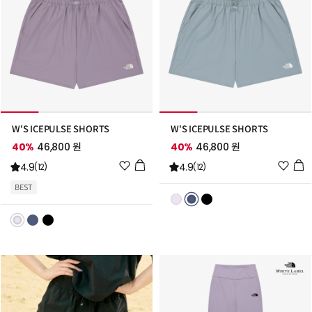
W'S ICEPULSE SHORTS
W'S ICEPULSE SHORTS
40%
46,800 원
40%
46,800 원
위
위
4.9
4.9
(12)
(12)
시
시
BEST
리
리
스
스
트
트
추
추
가
가