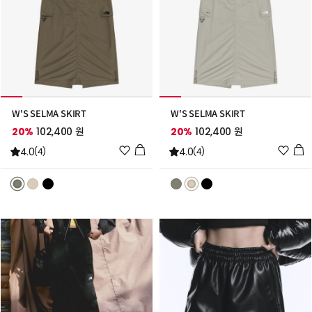
W'S SELMA SKIRT
W'S SELMA SKIRT
20%
102,400 원
20%
102,400 원
위
위
4.0
4.0
(4)
(4)
시
시
리
리
스
스
트
트
추
추
가
가