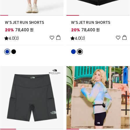
W'S JET RUN SHORTS
W'S JET RUN SHORTS
20%
78,400 원
20%
78,400 원
위
위
4.0
4.0
(2)
(2)
시
시
리
리
스
스
트
트
추
추
가
가