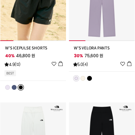
W'S ICEPULSE SHORTS
W'S VELORA PANTS
40%
46,800 원
30%
75,600 원
위
위
4.9
5.0
(12)
(4)
시
시
BEST
리
리
스
스
트
트
추
추
가
가