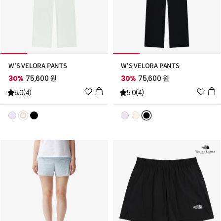
W'S VELORA PANTS
W'S VELORA PANTS
30%
75,600 원
30%
75,600 원
위
위
5.0
5.0
(4)
(4)
시
시
리
리
스
스
트
트
추
추
가
가