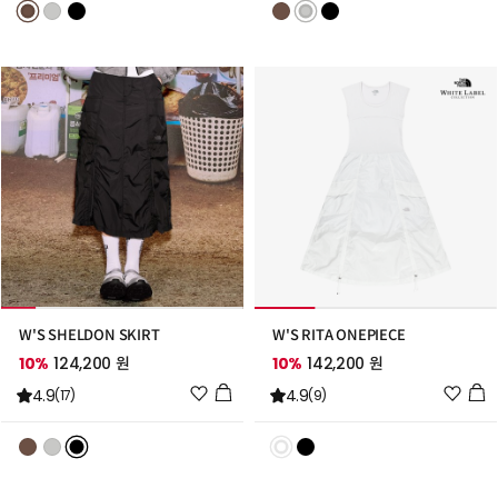
리
리
스
스
트
트
추
추
가
가
W'S SHELDON SKIRT
W'S RITA ONEPIECE
10%
124,200 원
10%
142,200 원
위
위
4.9
4.9
(17)
(9)
시
시
리
리
스
스
트
트