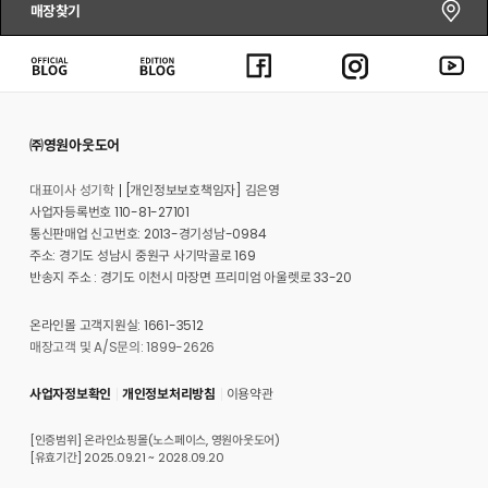
매장찾기
㈜영원아웃도어
대표이사 성기학
[개인정보보호책임자] 김은영
사업자등록번호 110-81-27101
통신판매업 신고번호: 2013-경기성남-0984
주소: 경기도 성남시 중원구 사기막골로 169
반송지 주소 : 경기도 이천시 마장면 프리미엄 아울렛로 33-20
온라인몰 고객지원실: 1661-3512
매장고객 및 A/S문의: 1899-2626
사업자정보확인
개인정보처리방침
이용약관
[인증범위] 온라인쇼핑몰(노스페이스, 영원아웃도어)
[유효기간] 2025.09.21 ~ 2028.09.20