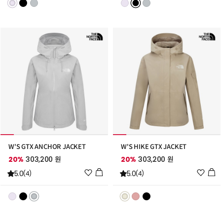
스
스
트
트
추
추
가
가
W'S GTX ANCHOR JACKET
W'S HIKE GTX JACKET
20%
303,200 원
20%
303,200 원
위
위
5.0
5.0
(4)
(4)
시
시
리
리
스
스
트
트