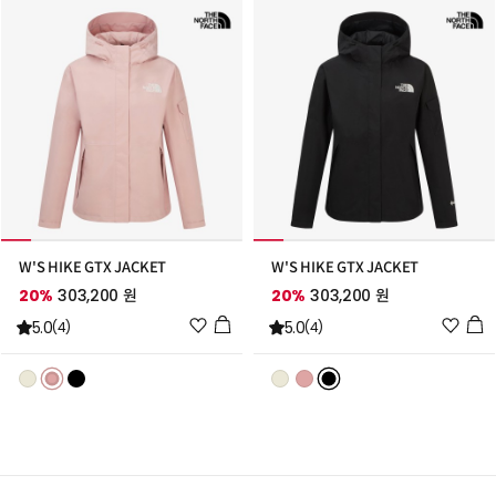
추
추
가
가
W'S HIKE GTX JACKET
W'S HIKE GTX JACKET
20%
303,200 원
20%
303,200 원
위
위
5.0
5.0
(4)
(4)
시
시
리
리
스
스
트
트
추
추
가
가