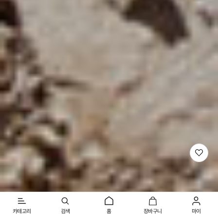
위
시
리
스
트
로
이
동
카테고리
검색
홈
장바구니
마이