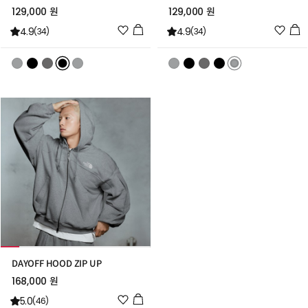
129,000 원
129,000 원
위
위
4.9
4.9
(34)
(34)
시
시
리
리
스
스
트
트
추
추
가
가
DAYOFF HOOD ZIP UP
168,000 원
위
5.0
(46)