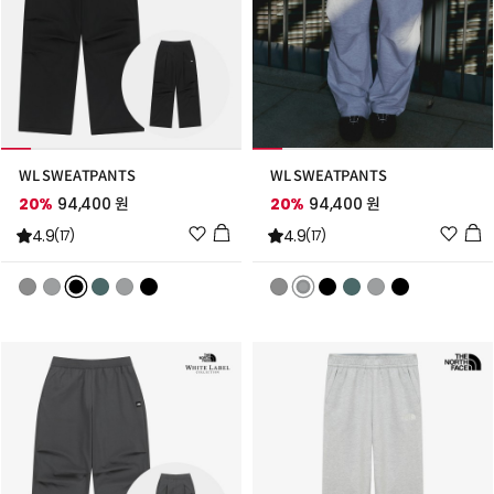
WL SWEATPANTS
WL SWEATPANTS
20%
94,400 원
20%
94,400 원
위
위
4.9
4.9
(17)
(17)
시
시
리
리
스
스
트
트
추
추
가
가