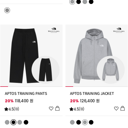
스
스
트
트
추
추
가
가
APTOS TRAINING PANTS
APTOS TRAINING JACKET
20%
118,400 원
20%
126,400 원
위
위
4.5
4.5
(13)
(13)
시
시
리
리
스
스