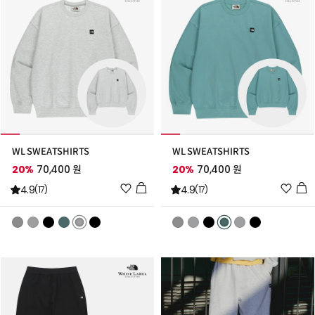
WL SWEATSHIRTS
WL SWEATSHIRTS
20%
70,400 원
20%
70,400 원
위
위
4.9
4.9
(17)
(17)
시
시
리
리
스
스
트
트
추
추
가
가