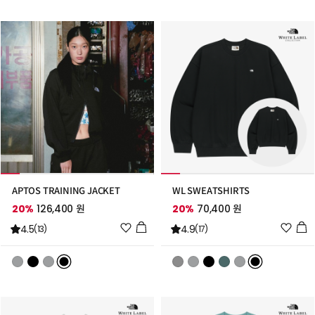
트
트
추
추
가
가
APTOS TRAINING JACKET
WL SWEATSHIRTS
20%
126,400 원
20%
70,400 원
위
위
4.5
4.9
(13)
(17)
시
시
리
리
스
스
트
트
추
추
가
가