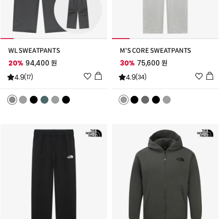
WL SWEATPANTS
M'S CORE SWEATPANTS
20%
94,400 원
30%
75,600 원
위
위
4.9
4.9
(17)
(34)
시
시
리
리
스
스
트
트
추
추
가
가