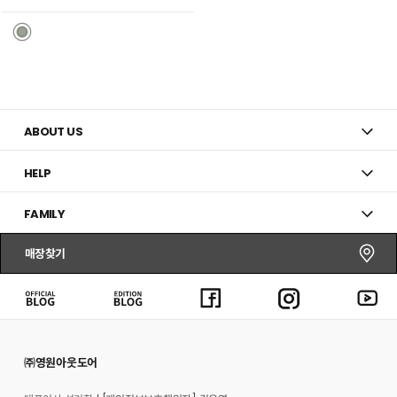
시
리
스
트
추
가
ABOUT US
HELP
FAMILY
매장찾기
㈜영원아웃도어