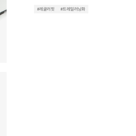
#레귤러핏
#트레일러닝화